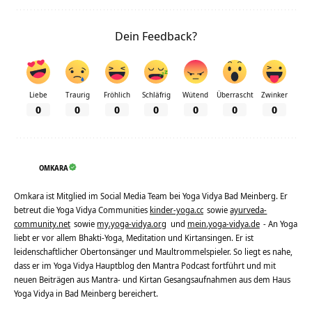
Dein Feedback?
Liebe
Traurig
Fröhlich
Schläfrig
Wütend
Überrascht
Zwinker
0
0
0
0
0
0
0
OMKARA
Omkara ist Mitglied im Social Media Team bei Yoga Vidya Bad Meinberg. Er
betreut die Yoga Vidya Communities
kinder-yoga.cc
sowie
ayurveda-
community.net
sowie
my.yoga-vidya.org
und
mein.yoga-vidya.de
- An Yoga
liebt er vor allem Bhakti-Yoga, Meditation und Kirtansingen. Er ist
leidenschaftlicher Obertonsänger und Maultrommelspieler. So liegt es nahe,
dass er im Yoga Vidya Hauptblog den Mantra Podcast fortführt und mit
neuen Beiträgen aus Mantra- und Kirtan Gesangsaufnahmen aus dem Haus
Yoga Vidya in Bad Meinberg bereichert.