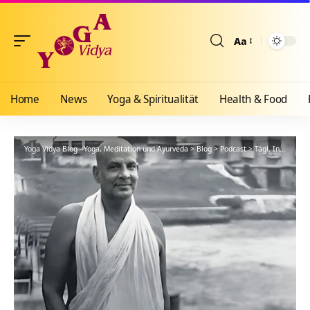
Aa
Größenänderun
Home
News
Yoga & Spiritualität
Health & Food
Yoga Vidya Blog - Yoga, Meditation und Ayurveda
>
Blog
>
Podcast
>
Tägl. Inspiration