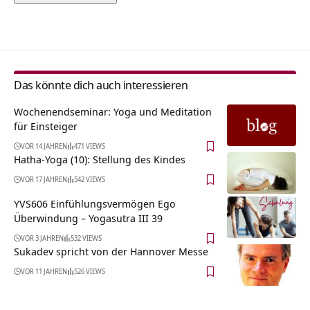
Alternative:
Das könnte dich auch interessieren
Wochenendseminar: Yoga und Meditation
für Einsteiger
VOR 14 JAHREN
471 VIEWS
Hatha-Yoga (10): Stellung des Kindes
VOR 17 JAHREN
542 VIEWS
YVS606 Einfühlungsvermögen Ego
Überwindung – Yogasutra III 39
VOR 3 JAHREN
532 VIEWS
Sukadev spricht von der Hannover Messe
VOR 11 JAHREN
526 VIEWS