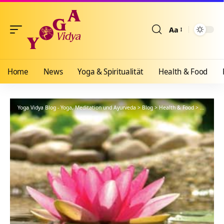
Aa
Größenänderun
Home
News
Yoga & Spiritualität
Health & Food
Yoga Vidya Blog - Yoga, Meditation und Ayurveda
>
Blog
>
Health & Food
>
Yogathera