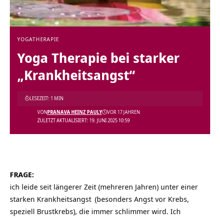
YOGATHERAPIE
Yoga Therapie bei starker
„Krankheitsangst“
LESEZEIT: 1 MIN
VON
PRANAVA HEINZ PAULY
VOR 17 JAHREN
ZULETZT AKTUALISIERT: 19. JUNI 2025 10:59
FRAGE:
ich leide seit längerer Zeit (mehreren Jahren) unter einer
starken
Krankheitsangst
(besonders Angst vor Krebs,
speziell Brustkrebs), die immer schlimmer wird. Ich