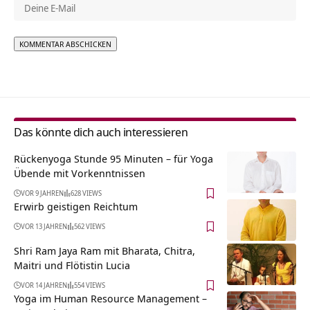
Alternative:
Das könnte dich auch interessieren
Rückenyoga Stunde 95 Minuten – für Yoga
Übende mit Vorkenntnissen
VOR 9 JAHREN
628 VIEWS
Erwirb geistigen Reichtum
VOR 13 JAHREN
562 VIEWS
Shri Ram Jaya Ram mit Bharata, Chitra,
Maitri und Flötistin Lucia
VOR 14 JAHREN
554 VIEWS
Yoga im Human Resource Management –