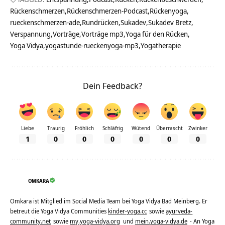
Rückenschmerzen
Rückenschmerzen-Podcast
Rückenyoga
rueckenschmerzen-ade
Rundrücken
Sukadev
Sukadev Bretz
Verspannung
Vorträge
Vorträge mp3
Yoga für den Rücken
Yoga Vidya
yogastunde-rueckenyoga-mp3
Yogatherapie
Dein Feedback?
Liebe
Traurig
Fröhlich
Schläfrig
Wütend
Überrascht
Zwinker
1
0
0
0
0
0
0
OMKARA
Omkara ist Mitglied im Social Media Team bei Yoga Vidya Bad Meinberg. Er
betreut die Yoga Vidya Communities
kinder-yoga.cc
sowie
ayurveda-
community.net
sowie
my.yoga-vidya.org
und
mein.yoga-vidya.de
- An Yoga