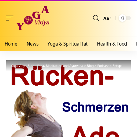
Aa
Größenänderun
Home
News
Yoga & Spiritualität
Health & Food
Yoga Vidya Blog - Yoga, Meditation und Ayurveda
>
Blog
>
Podcast
>
Entspannung
>