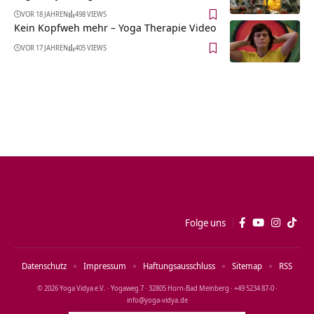
VOR 18 JAHREN
498 VIEWS
Kein Kopfweh mehr – Yoga Therapie Video
VOR 17 JAHREN
405 VIEWS
Folge uns
Datenschutz
Impressum
Haftungsausschluss
Sitemap
RSS
© 2026 Yoga Vidya e.V. · Yogaweg 7 · 32805 Horn‑Bad Meinberg · +49 5234 87‑0 ·
info@yoga‑vidya.de