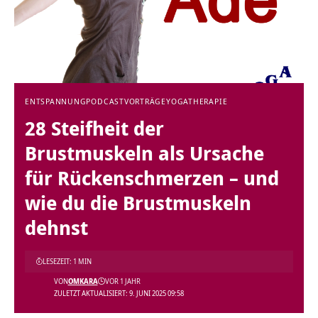
ENTSPANNUNG
PODCAST
VORTRÄGE
YOGATHERAPIE
28 Steifheit der
Brustmuskeln als Ursache
für Rückenschmerzen – und
wie du die Brustmuskeln
dehnst
LESEZEIT: 1 MIN
VON
OMKARA
VOR 1 JAHR
ZULETZT AKTUALISIERT: 9. JUNI 2025 09:58