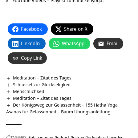
YouTube Videos – Playlist zum Rückenyoga
.
Facebook
Share on X
LinkedIn
WhatsApp
Email
Copy Link
Meditation – Zitat des Tages
Schlüssel zur Glückseligkeit
Menschlichkeit
Meditation – Zitat des Tages
Der Königsweg zur Gelassenheit – 155 Hatha Yoga
Asanas für Gelassenheit – Baum Übungsanleitung
TAGGED:
Entspannung
Podcast
Rücken
Rückenbeschwerden