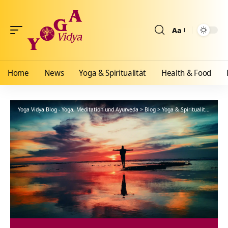
Aa
Größenänderun
Home
News
Yoga & Spiritualität
Health & Food
Yoga Vidya Blog - Yoga, Meditation und Ayurveda
>
Blog
>
Yoga & Spiritualität
>
Yoga