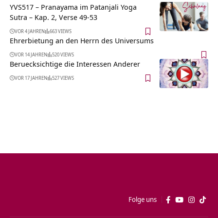
YVS517 – Pranayama im Patanjali Yoga
Sutra – Kap. 2, Verse 49-53
VOR 4 JAHREN
663 VIEWS
Ehrerbietung an den Herrn des Universums
VOR 14 JAHREN
520 VIEWS
Beruecksichtige die Interessen Anderer
VOR 17 JAHREN
527 VIEWS
Folge uns