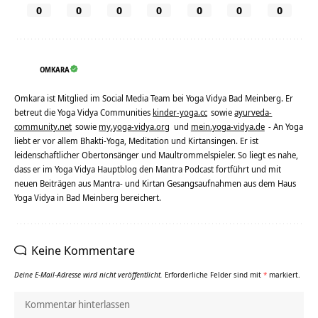
0
0
0
0
0
0
0
OMKARA
Omkara ist Mitglied im Social Media Team bei Yoga Vidya Bad Meinberg. Er
betreut die Yoga Vidya Communities
kinder-yoga.cc
sowie
ayurveda-
community.net
sowie
my.yoga-vidya.org
und
mein.yoga-vidya.de
- An Yoga
liebt er vor allem Bhakti-Yoga, Meditation und Kirtansingen. Er ist
leidenschaftlicher Obertonsänger und Maultrommelspieler. So liegt es nahe,
dass er im Yoga Vidya Hauptblog den Mantra Podcast fortführt und mit
neuen Beiträgen aus Mantra- und Kirtan Gesangsaufnahmen aus dem Haus
Yoga Vidya in Bad Meinberg bereichert.
Keine Kommentare
Deine E-Mail-Adresse wird nicht veröffentlicht.
Erforderliche Felder sind mit
*
markiert.