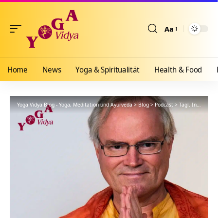
Aa
Größenänderun
Home
News
Yoga & Spiritualität
Health & Food
Yoga Vidya Blog - Yoga, Meditation und Ayurveda
>
Blog
>
Podcast
>
Tägl. Inspiration