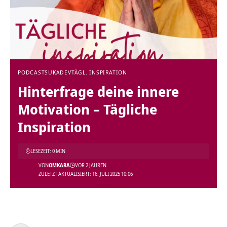
PODCAST
SUKADEV
TÄGL. INSPIRATION
Hinterfrage deine innere
Motivation – Tägliche
Inspiration
LESEZEIT: 0 MIN
VON
OMKARA
VOR 2 JAHREN
ZULETZT AKTUALISIERT: 16. JULI 2025 10:06