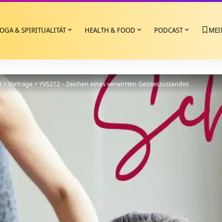
OGA & SPIRITUALITÄT
HEALTH & FOOD
PODCAST
MEI
t
>
Vorträge
>
YVS212 – Zeichen eines verwirrten Geisteszustandes