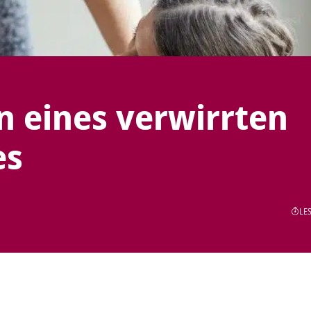
n eines verwirrten
es
LES