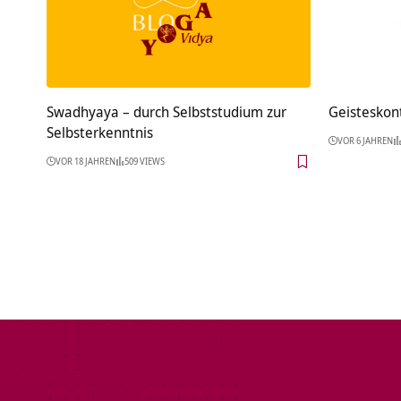
Swadhyaya – durch Selbststudium zur
Geisteskont
Selbsterkenntnis
VOR 6 JAHREN
VOR 18 JAHREN
509 VIEWS