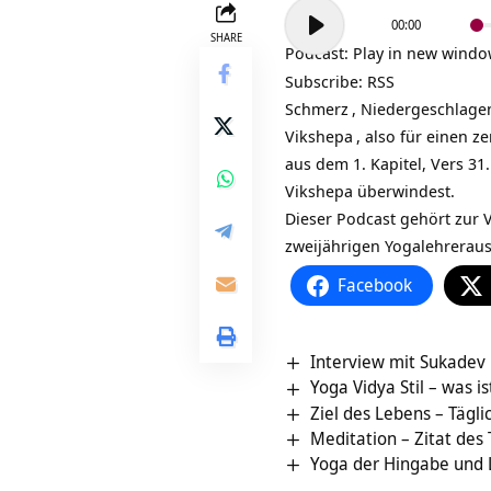
Audio-
00:00
Player
SHARE
Podcast:
Play in new wind
Subscribe:
RSS
Schmerz
,
Niedergeschlage
Vikshepa
, also für einen z
aus dem 1. Kapitel, Vers 31
Vikshepa überwindest.
Dieser Podcast gehört zur V
zweijährigen
Yogalehrerau
Facebook
Interview mit Sukade
Yoga Vidya Stil – was i
Ziel des Lebens – Tägli
Meditation – Zitat des
Yoga der Hingabe und 