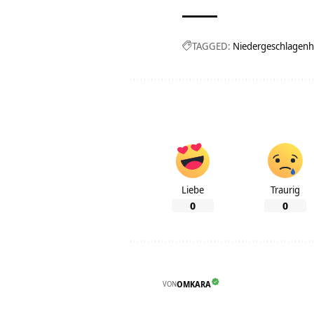
TAGGED:
Niedergeschlagenh
Liebe
Traurig
0
0
VON
OMKARA