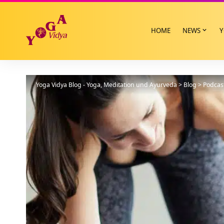
HOME
NEWS
Y
Yoga Vidya Blog - Yoga, Meditation und Ayurveda
>
Blog
>
Podcas