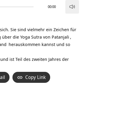
00:00
Pfeiltasten
Hoch/Runter
benutzen,
ich. Sie sind vielmehr ein Zeichen für
um
g über die
Yoga Sutra von Patanjali
,
die
and
herauskommen kannst und so
Lautstärke
zu
 und ist Teil des zweiten Jahres der
regeln.
ail
Copy Link