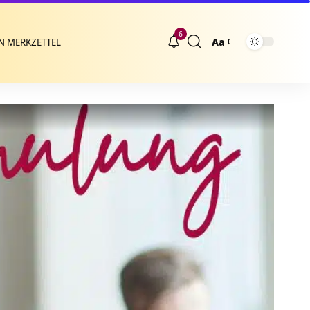
6
Aa
N MERKZETTEL
Größenänderung