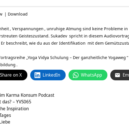
ow
|
Download
nheit
,
Verspannungen
, unruhige Atmung sind keine Probleme in s
erstreuten Geisteszustand.
Sukadev
spricht in diesem Audiovortra
. Er beschreibt, wie du aus der
Identifikation
mit dem
Gemütszust
ortragsreihe „
Yoga Vidya Schulung – Der ganzheitliche Yogaweg
“
sbildung
.
Share on X
LinkedIn
WhatsApp
Em
v im Karma Konsum Podcast
st das? – YVS065
che Inspiration
 Tages
Liebe