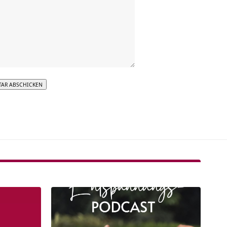
tive: