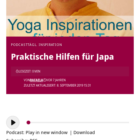
PODCAST
TÄGL. INSPIRATION
Praktische Hilfen für Japa
LESEZEIT: 0 MIN
VON
RAFAELA
VOR 7 JAHREN
ZULETZT AKTUALISIERT: 8. SEPTEMBER 2019 15:31
Audio-
Player
Podcast:
Play in new window
|
Download