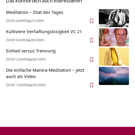
Das könnte dich auch interessieren
Meditation – Zitat des Tages
VOR 4 JAHREN
472 VIEWS
Kultiviere Verhaftungslosigkeit VC 21
VOR 9 JAHREN
509 VIEWS
Einheit versus Trennung
VOR 12 JAHREN
566 VIEWS
Die einfache Mantra-Meditation – jetzt
auch als Video
VOR 17 JAHREN
450 VIEWS