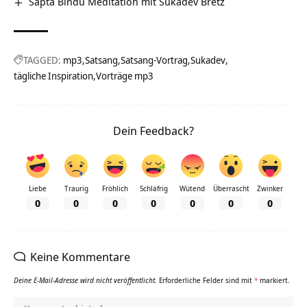
Sapta Bindu Meditation mit Sukadev Bretz
TAGGED:
mp3
Satsang
Satsang-Vortrag
Sukadev
tägliche Inspiration
Vorträge mp3
Dein Feedback?
Liebe
Traurig
Fröhlich
Schläfrig
Wütend
Überrascht
Zwinker
0
0
0
0
0
0
0
Keine Kommentare
Deine E-Mail-Adresse wird nicht veröffentlicht.
Erforderliche Felder sind mit
*
markiert.