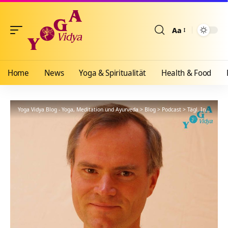
Aa
Größenänderun
Home
News
Yoga & Spiritualität
Health & Food
Yoga Vidya Blog - Yoga, Meditation und Ayurveda
>
Blog
>
Podcast
>
Tägl. Inspiration