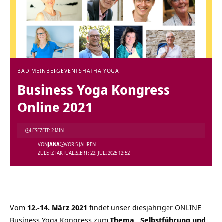
BAD MEINBERG
EVENTS
HATHA YOGA
Business Yoga Kongress
Online 2021
LESEZEIT: 2 MIN
VON
JANA
VOR 5 JAHREN
ZULETZT AKTUALISIERT: 22. JULI 2025 12:52
Vom
12.-14. März
2021
findet unser diesjähriger ONLINE
Business Yoga Kongress zum
Thema „Selbstführung und