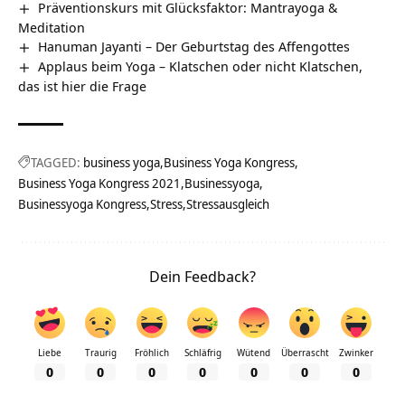
Präventionskurs mit Glücksfaktor: Mantrayoga &
Meditation
Hanuman Jayanti – Der Geburtstag des Affengottes
Applaus beim Yoga – Klatschen oder nicht Klatschen,
das ist hier die Frage
TAGGED:
business yoga
Business Yoga Kongress
Business Yoga Kongress 2021
Businessyoga
Businessyoga Kongress
Stress
Stressausgleich
Dein Feedback?
Liebe
Traurig
Fröhlich
Schläfrig
Wütend
Überrascht
Zwinker
0
0
0
0
0
0
0