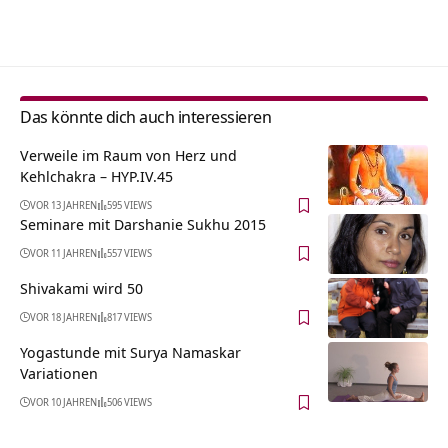
Alternative:
Das könnte dich auch interessieren
Verweile im Raum von Herz und
Kehlchakra – HYP.IV.45
VOR 13 JAHREN
595 VIEWS
Seminare mit Darshanie Sukhu 2015
VOR 11 JAHREN
557 VIEWS
Shivakami wird 50
VOR 18 JAHREN
817 VIEWS
Yogastunde mit Surya Namaskar
Variationen
VOR 10 JAHREN
506 VIEWS