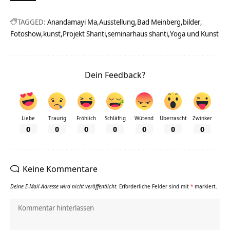
TAGGED:
Anandamayi Ma
Ausstellung
Bad Meinberg
bilder
Fotoshow
kunst
Projekt Shanti
seminarhaus shanti
Yoga und Kunst
Dein Feedback?
Liebe
Traurig
Fröhlich
Schläfrig
Wütend
Überrascht
Zwinker
0
0
0
0
0
0
0
Keine Kommentare
Deine E-Mail-Adresse wird nicht veröffentlicht.
Erforderliche Felder sind mit
*
markiert.