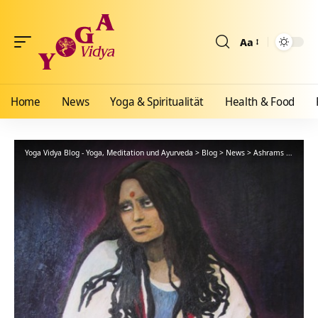
Aa
Größenänderun
Home
News
Yoga & Spiritualität
Health & Food
Yoga Vidya Blog - Yoga, Meditation und Ayurveda
>
Blog
>
News
>
Ashrams
>
Bad Me