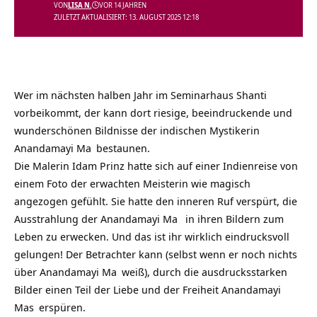
VON
LISA N.
VOR 14 JAHREN
ZULETZT AKTUALISIERT: 13. AUGUST 2025 12:18
Wer im nächsten halben Jahr im
Seminarhaus Shanti
vorbeikommt, der kann dort riesige, beeindruckende und
wunderschönen Bildnisse der indischen Mystikerin
Anandamayi Ma
bestaunen.
Die Malerin Idam Prinz hatte sich auf einer Indienreise von
einem Foto der erwachten Meisterin wie magisch
angezogen gefühlt. Sie hatte den inneren Ruf verspürt, die
Ausstrahlung der
Anandamayi Ma
in ihren Bildern zum
Leben zu erwecken. Und das ist ihr wirklich eindrucksvoll
gelungen! Der Betrachter kann (selbst wenn er noch nichts
über
Anandamayi Ma
weiß), durch die ausdrucksstarken
Bilder einen Teil der Liebe und der Freiheit
Anandamayi
Mas
erspüren.