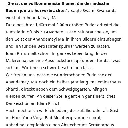
„Sie ist die vollkommenste Blume, die der indische
Boden jemals hervorbrachte.“
, sagte
Swami Sivananda
einst über
Anandamayi Ma
.
Für eines ihrer 1,40m mal 2,00m großen Bilder arbeitet die
Künstlerin oft bis zu 4Monate. Diese Zeit brauche sie, um
den Geist der
Anandamayi Ma
in ihren Bildern einzufangen
und ihn für den Betrachter spürbar werden zu lassen.
Idam Prinz malt schon ihr ganzes Leben lang. In der
Malerei hat sie eine Ausdrucksform gefunden, für das, was
sich mit Worten so schwer beschreiben lässt.
Wir freuen uns, dass die wunderschönen Bildnisse der
Anandamayi Ma
noch ein halbes Jahr lang im
Seminarhaus
Shanti
, direckt neben dem Schweigegarten, hängen
bleiben dürfen. An dieser Stelle geht ein ganz herzliches
Dankeschön an Idam Prinz!
Auch möchte ich wirklich jedem, der zufällig oder als Gast
im
Haus Yoga Vidya Bad Meinberg
vorbeikommt,
unbedingt empfehlen einen Abstecher ins
Seminarhaus