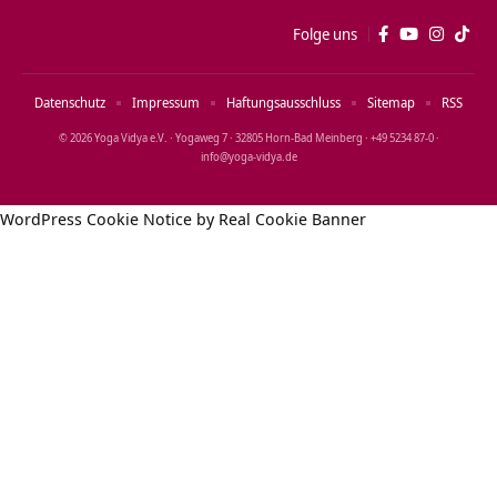
Folge uns
Datenschutz
Impressum
Haftungsausschluss
Sitemap
RSS
© 2026 Yoga Vidya e.V. · Yogaweg 7 · 32805 Horn‑Bad Meinberg · +49 5234 87‑0 ·
info@yoga‑vidya.de
WordPress Cookie Notice by Real Cookie Banner