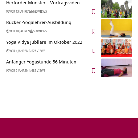
Herforder Münster‏‎ – Vortragsvideo
VOR 13 JAHREN
623 VIEWS
Rücken-Yogalehrer-Ausbildung
VOR 10 JAHREN
558 VIEWS
Yoga Vidya Jubilare im Oktober 2022
VOR 4 JAHREN
527 VIEWS
Anfänger Yogastunde 56 Minuten
VOR 2 JAHREN
684 VIEWS