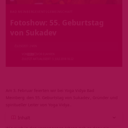
BAD MEINBERG
EVENTS
GEMEINSCHAFT
Fotoshow: 55. Geburtstag
von Sukadev
LESEZEIT: 2 MIN
VON
DIRK
VOR 8 JAHREN
ZULETZT AKTUALISIERT: 3. JULI 2018 16:22
Am 3. Februar feierten wir bei
Yoga Vidya Bad
Meinberg
den 55. Geburtstag von
Sukadev
, Gründer und
spiritueller Leiter von
Yoga Vidya
.
Inhalt