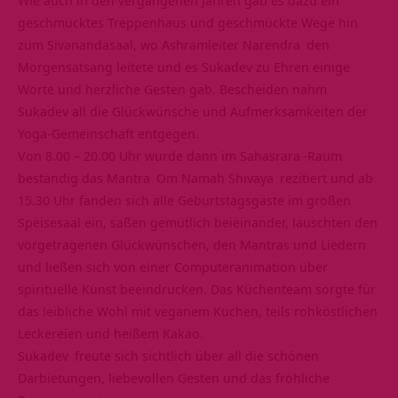
Wie auch in den vergangenen Jahren gab es dazu ein
geschmücktes Treppenhaus und geschmückte Wege hin
zum Sivanandasaal, wo Ashramleiter
Narendra
den
Morgensatsang leitete und es Sukadev zu Ehren einige
Worte und herzliche Gesten gab. Bescheiden nahm
Sukadev all die Glückwünsche und Aufmerksamkeiten der
Yoga-Gemeinschaft entgegen.
Von 8.00 – 20.00 Uhr wurde dann im
Sahasrara
-Raum
beständig das
Mantra
Om Namah Shivaya
rezitiert und ab
15.30 Uhr fanden sich alle Geburtstagsgäste im großen
Speisesaal ein, saßen gemütlich beieinander, lauschten den
vorgetragenen Glückwünschen, den Mantras und Liedern
und ließen sich von einer Computeranimation über
spirituelle Kunst beeindrucken. Das Küchenteam sorgte für
das leibliche Wohl mit veganem Kuchen, teils rohköstlichen
Leckereien und heißem Kakao.
Sukadev
freute sich sichtlich über all die schönen
Darbietungen, liebevollen Gesten und das fröhliche