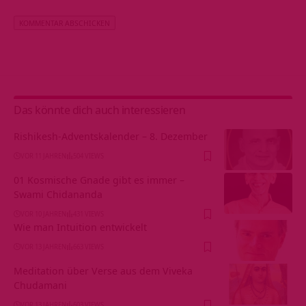
Alternative:
Das könnte dich auch interessieren
Rishikesh-Adventskalender – 8. Dezember
VOR 11 JAHREN
504 VIEWS
01 Kosmische Gnade gibt es immer –
Swami Chidananda
VOR 10 JAHREN
431 VIEWS
Wie man Intuition entwickelt
VOR 13 JAHREN
663 VIEWS
Meditation über Verse aus dem Viveka
Chudamani
VOR 13 JAHREN
603 VIEWS