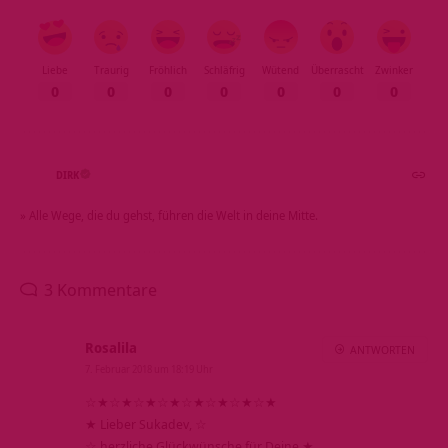
Liebe
Traurig
Fröhlich
Schläfrig
Wütend
Überrascht
Zwinker
0
0
0
0
0
0
0
DIRK
» Alle Wege, die du gehst, führen die Welt in deine Mitte.
3 Kommentare
Rosalila
ANTWORTEN
7. Februar 2018 um 18:19 Uhr
☆★☆★☆★☆★☆★☆★☆★☆★
★ Lieber Sukadev, ☆
☆ herzliche Glückwünsche für Deine ★