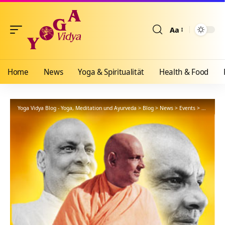
Aa
Größenänderun
Home
News
Yoga & Spiritualität
Health & Food
Yoga Vidya Blog - Yoga, Meditation und Ayurveda
>
Blog
>
News
>
Events
>
Yoga – Zi