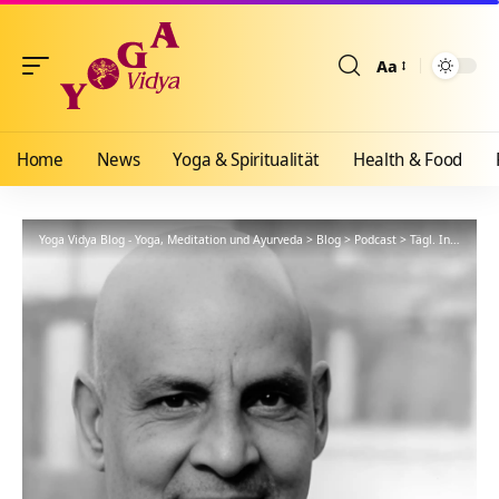
Aa
Größenänderun
Home
News
Yoga & Spiritualität
Health & Food
Yoga Vidya Blog - Yoga, Meditation und Ayurveda
>
Blog
>
Podcast
>
Tägl. Inspiration