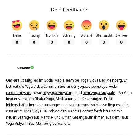
Dein Feedback?
Liebe
Traurig
Fröhlich
Schläfrig
Wütend
Überrascht
Zwinker
0
0
0
0
0
0
0
OMKARA
Omkara ist Mitglied im Social Media Team bei Yoga Vidya Bad Meinberg. Er
betreut die Yoga Vidya Communities
kinder-yoga.cc
sowie
ayurveda-
community.net
sowie
my.yoga-vidya.org
und
mein.yoga-vidya.de
- An Yoga
liebt er vor allem Bhakti-Yoga, Meditation und Kirtansingen. Er ist
leidenschaftlicher Obertonsänger und Maultrommelspieler. So liegt es nahe,
dass er im Yoga Vidya Hauptblog den Mantra Podcast fortführt und mit
neuen Beiträgen aus Mantra- und Kirtan Gesangsaufnahmen aus dem Haus
Yoga Vidya in Bad Meinberg bereichert.