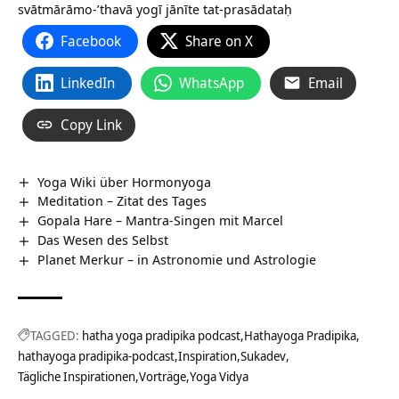
svātmārāmo-’thavā yogī jānīte tat-prasādataḥ
Facebook
Share on X
LinkedIn
WhatsApp
Email
Copy Link
Yoga Wiki über Hormonyoga
Meditation – Zitat des Tages
Gopala Hare – Mantra-Singen mit Marcel
Das Wesen des Selbst
Planet Merkur – in Astronomie und Astrologie
TAGGED:
hatha yoga pradipika podcast
Hathayoga Pradipika
hathayoga pradipika-podcast
Inspiration
Sukadev
Tägliche Inspirationen
Vorträge
Yoga Vidya