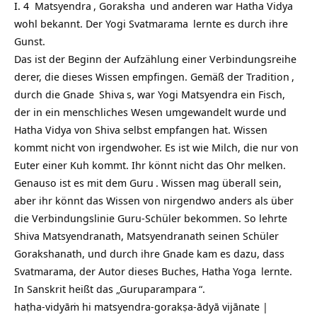
I. 4
Matsyendra
,
Goraksha
und anderen war Hatha Vidya
wohl bekannt. Der Yogi
Svatmarama
lernte es durch ihre
Gunst.
Das ist der Beginn der Aufzählung einer Verbindungsreihe
derer, die dieses Wissen empfingen. Gemäß der
Tradition
,
durch die
Gnade
Shiva
s, war Yogi Matsyendra ein Fisch,
der in ein menschliches Wesen umgewandelt wurde und
Hatha Vidya von Shiva selbst empfangen hat. Wissen
kommt nicht von irgendwoher. Es ist wie Milch, die nur von
Euter einer Kuh kommt. Ihr könnt nicht das Ohr melken.
Genauso ist es mit dem
Guru
. Wissen mag überall sein,
aber ihr könnt das Wissen von nirgendwo anders als über
die Verbindungslinie Guru-Schüler bekommen. So lehrte
Shiva Matsyendranath, Matsyendranath seinen Schüler
Gorakshanath, und durch ihre Gnade kam es dazu, dass
Svatmarama, der Autor dieses Buches,
Hatha Yoga
lernte.
In Sanskrit heißt das „
Guruparampara
“.
haṭha-vidyāṁ hi matsyendra-gorakṣa-ādyā vijānate |