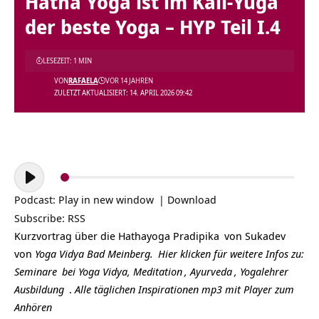
Hatha Yoga ist im Kali-Yuga
der beste Yoga – HYP Teil I.4
LESEZEIT: 1 MIN
VON
RAFAELA
VOR 14 JAHREN
ZULETZT AKTUALISIERT: 14. APRIL 2026 09:42
Audio-
Player
Podcast:
Play in new window
|
Download
Subscribe:
RSS
Kurzvortrag über die
Hathayoga Pradipika
von
Sukadev
von
Yoga Vidya Bad Meinberg.
Hier klicken für weitere Infos zu:
Seminare
bei Yoga Vidya,
Meditation
,
Ayurveda
,
Yogalehrer
Ausbildung
.
Alle täglichen Inspirationen mp3 mit Player zum
Anhören