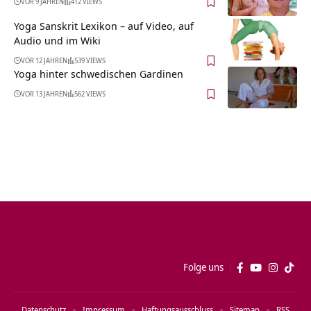
VOR 9 JAHREN
412 VIEWS
Yoga Sanskrit Lexikon – auf Video, auf
Audio und im Wiki
VOR 12 JAHREN
539 VIEWS
Yoga hinter schwedischen Gardinen
VOR 13 JAHREN
562 VIEWS
Folge uns
Datenschutz
Impressum
Haftungsausschluss
Sitemap
RSS