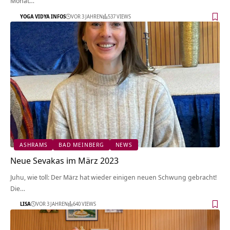
Monat…
YOGA VIDYA INFOS
VOR 3 JAHREN
537 VIEWS
ASHRAMS
BAD MEINBERG
NEWS
Neue Sevakas im März 2023
Juhu, wie toll: Der März hat wieder einigen neuen Schwung gebracht!
Die…
LISA
VOR 3 JAHREN
640 VIEWS