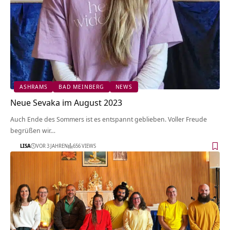
ASHRAMS
BAD MEINBERG
NEWS
Neue Sevaka im August 2023
Auch Ende des Sommers ist es entspannt geblieben. Voller Freude
begrüßen wir…
LISA
VOR 3 JAHREN
656 VIEWS