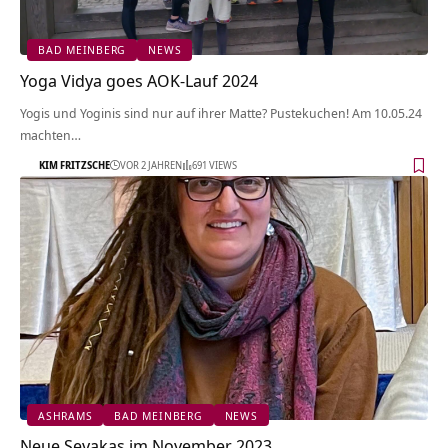
BAD MEINBERG
NEWS
Yoga Vidya goes AOK-Lauf 2024
Yogis und Yoginis sind nur auf ihrer Matte? Pustekuchen! Am 10.05.24
machten…
KIM FRITZSCHE
VOR 2 JAHREN
691 VIEWS
ASHRAMS
BAD MEINBERG
NEWS
Neue Sevakas im November 2023