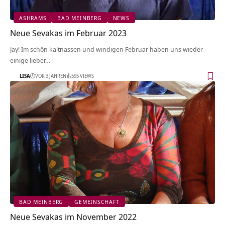
ASHRAMS
BAD MEINBERG
NEWS
Neue Sevakas im Februar 2023
Jay! Im schön kaltnassen und windigen Februar haben uns wieder
einige lieber…
LISA
VOR 3 JAHREN
595 VIEWS
BAD MEINBERG
GEMEINSCHAFT
Neue Sevakas im November 2022