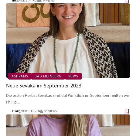
HU
VOR 3 JAHREN
714 VIEWS
ASHRAMS
BAD MEINBERG
NEWS
Neue Sevaka im September 2023
Die ersten Herbst Sevakas sind da! Pünktlich im September heißen wir
Phillip…
LISA
VOR 3 JAHREN
721 VIEWS