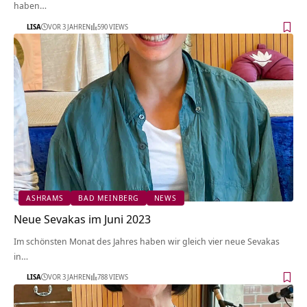
haben…
LISA
VOR 3 JAHREN
590 VIEWS
ASHRAMS
BAD MEINBERG
NEWS
Neue Sevakas im Juni 2023
Im schönsten Monat des Jahres haben wir gleich vier neue Sevakas
in…
LISA
VOR 3 JAHREN
788 VIEWS