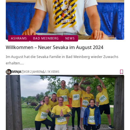
ASHRAMS
BAD MEINBERG
NEWS
Willkommen – Neuer Sevaka im August 2024
Im August hat die Sevaka Familie in Bad Meinberg wieder Zuwachs
erhalten.…
SVENJA
VOR 2 JAHREN
1.1K VIEWS