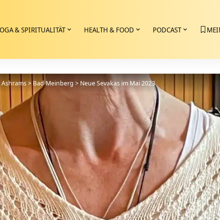
OGA & SPIRITUALITÄT
HEALTH & FOOD
PODCAST
MEI
>
Ashrams
>
Bad Meinberg
>
Neue Sevakas im Mai 2023