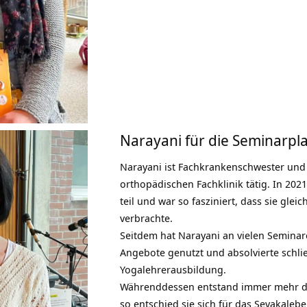
Narayani für die Seminarp
Narayani ist Fachkrankenschwester und w
orthopädischen Fachklinik tätig. In 202
teil und war so fasziniert, dass sie glei
verbrachte.
Seitdem hat Narayani an vielen
Semina
Angebote genutzt und absolvierte schli
Yogalehrerausbildung.
Währenddessen entstand immer mehr de
so entschied sie sich für das
Sevakalebe