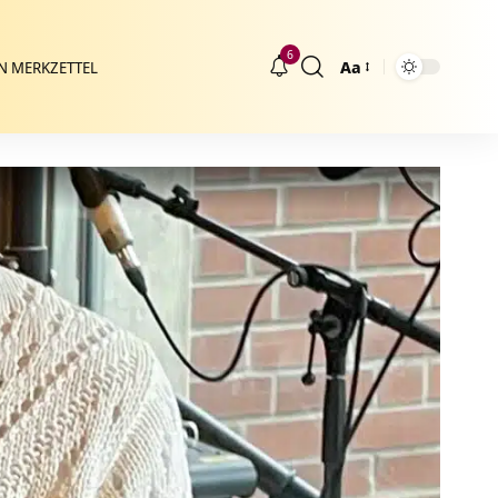
6
Aa
N MERKZETTEL
Größenänderung