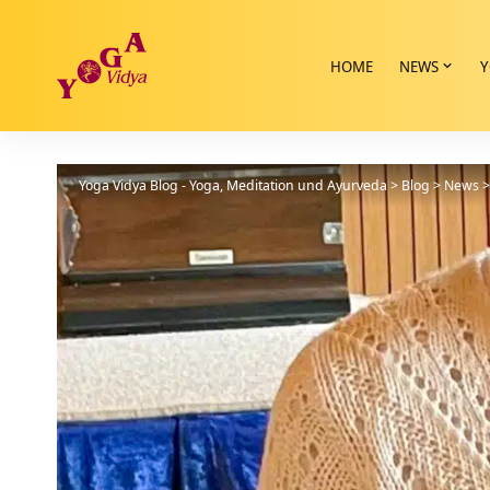
HOME
NEWS
Y
Yoga Vidya Blog - Yoga, Meditation und Ayurveda
>
Blog
>
News