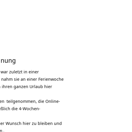
lanung
ar zuletzt in einer
1 nahm sie an einer
Ferienwoche
ch ihren ganzen Urlaub hier
ren
teilgenommen, die Online-
eßlich die 4-Wochen-
r Wunsch hier zu bleiben und
n
.