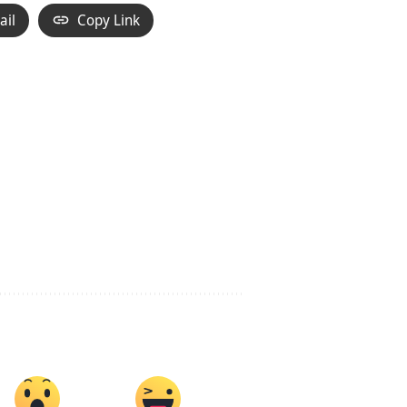
ail
Copy Link