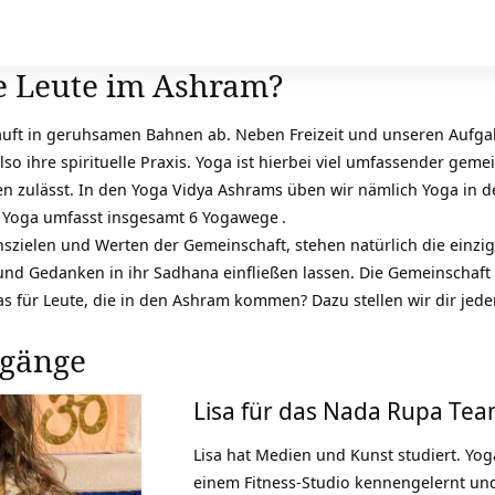
e Leute im Ashram?
äuft in geruhsamen Bahnen ab. Neben Freizeit und unseren Aufgab
so ihre spirituelle Praxis. Yoga ist hierbei viel umfassender gemei
zulässt. In den Yoga Vidya Ashrams üben wir nämlich Yoga in de
e Yoga umfasst insgesamt
6 Yogawege
.
szielen und Werten der Gemeinschaft, stehen natürlich die einziga
nd Gedanken in ihr Sadhana einfließen lassen. Die Gemeinschaft 
 das für Leute, die in den Ashram kommen? Dazu stellen wir dir je
gänge
Lisa für das Nada Rupa Te
Lisa hat Medien und Kunst studiert.
Yo
einem Fitness-Studio kennengelernt un