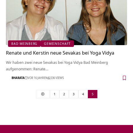
BAD MEINBERG
GEMEINSCHAFT
Renate und Kerstin neue Sevakas bei Yoga Vidya
Wir haben zwei neue Sevakas bei Yoga Vidya Bad Meinberg
aufgenommen: Renate…
BHARATA
VOR 16 JAHREN
536 VIEWS
1
2
3
4
5