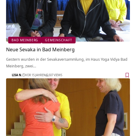
BAD MEINBERG
GEMEINSCHAFT
Neue Sevaka in Bad Meinberg
Gestern wurden in der Sevakaversammlung, im Haus Yoga Vidya Bad
Meinberg, zwei…
LISA N.
VOR 15 JAHREN
507 VIEWS