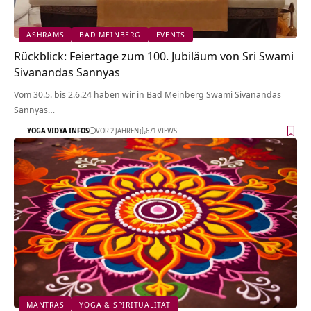
ASHRAMS
BAD MEINBERG
EVENTS
Rückblick: Feiertage zum 100. Jubiläum von Sri Swami
Sivanandas Sannyas
Vom 30.5. bis 2.6.24 haben wir in Bad Meinberg Swami Sivanandas
Sannyas…
YOGA VIDYA INFOS
VOR 2 JAHREN
671 VIEWS
MANTRAS
YOGA & SPIRITUALITÄT