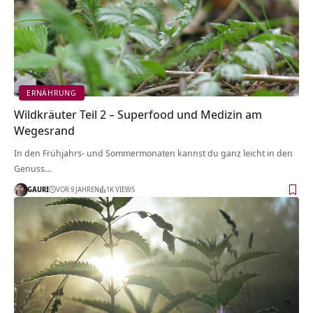
ERNÄHRUNG
Wildkräuter Teil 2 – Superfood und Medizin am
Wegesrand
In den Frühjahrs- und Sommermonaten kannst du ganz leicht in den
Genuss…
GAURI
VOR 9 JAHREN
1K VIEWS