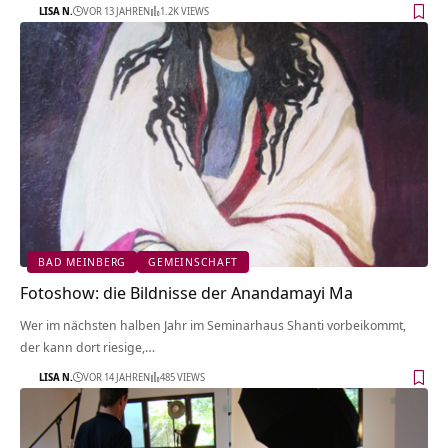
LISA N.
VOR 13 JAHREN
1.2K VIEWS
BAD MEINBERG
GEMEINSCHAFT
Fotoshow: die Bildnisse der Anandamayi Ma
Wer im nächsten halben Jahr im Seminarhaus Shanti vorbeikommt,
der kann dort riesige,…
LISA N.
VOR 14 JAHREN
485 VIEWS