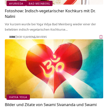
AYURVEDA
BAD MEINBERG
Fotoshow: Indisch-vegetarischer Kochkurs mit Dr.
Nalini
Vor kurzem wurde bei Yoga Vidya Bad Meinberg wieder einer der
beliebten indisch-vegetarischen Kochkurse…
DIRK
VOR 10 JAHREN
584 VIEWS
HATHA YOGA
Bilder und Zitate von Swami Sivananda und Swami