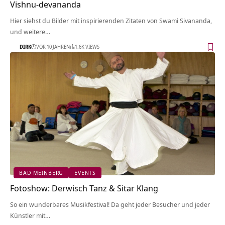
Vishnu-devananda
Hier siehst du Bilder mit inspirierenden Zitaten von Swami Sivananda,
und weitere…
DIRK
VOR 10 JAHREN
1.6K VIEWS
BAD MEINBERG
EVENTS
Fotoshow: Derwisch Tanz & Sitar Klang
So ein wunderbares Musikfestival! Da geht jeder Besucher und jeder
Künstler mit…