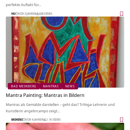
perfekte Auftakt für…
HU
VOR 3 JAHREN
608 VIEWS
BAD MEINBERG
MANTRAS
NEWS
Mantra Painting: Mantras in Bildern
Mantras als Gemälde darstellen – geht das? TriYoga-Lehrerin und
Künstlerin angelincampo zeigt…
MOHINI
VOR 4 JAHREN
1.1K VIEWS