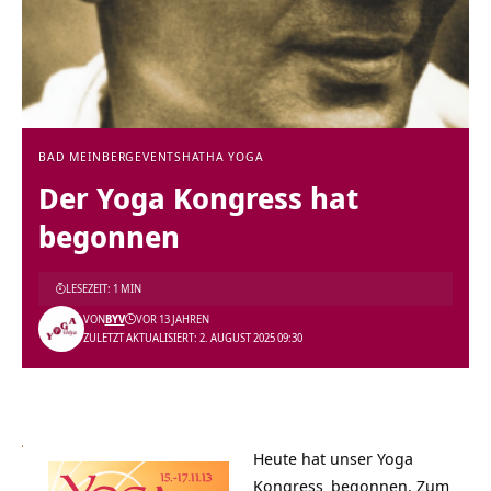
BAD MEINBERG
EVENTS
HATHA YOGA
Der Yoga Kongress hat
begonnen
LESEZEIT: 1 MIN
VON
BYV
VOR 13 JAHREN
ZULETZT AKTUALISIERT: 2. AUGUST 2025 09:30
Heute hat unser
Yoga
Kongress
begonnen. Zum