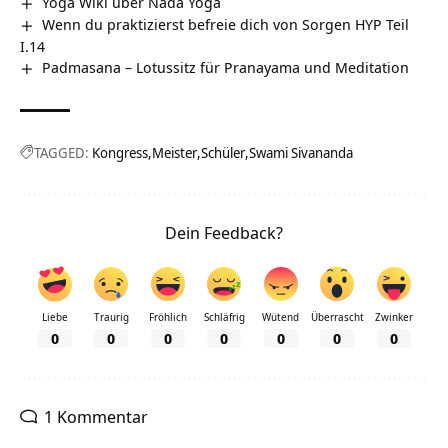
Yoga Wiki über Nada Yoga
Wenn du praktizierst befreie dich von Sorgen HYP Teil
I.14
Padmasana – Lotussitz für Pranayama und Meditation
TAGGED:
Kongress
Meister
Schüler
Swami Sivananda
Dein Feedback?
Liebe
Traurig
Fröhlich
Schläfrig
Wütend
Überrascht
Zwinker
0
0
0
0
0
0
0
1 Kommentar