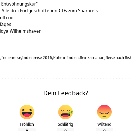
r Entwöhnungskur“
Alle drei Fortgeschrittenen-CDs zum Sparpreis
oll cool
 Tages
Vidya Wilhelmshaven
e
Indienreise
Indienreise 2016
Kühe in Indien
Reinkarnation
Reise nach Ris
Dein Feedback?
Fröhlich
Schläfrig
Wütend
0
0
0