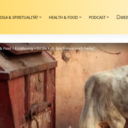
OGA & SPIRITUALITÄT
HEALTH & FOOD
PODCAST
MEI
 & Food
>
Ernährung
>
Ist die Kuh den Indern noch heilig?