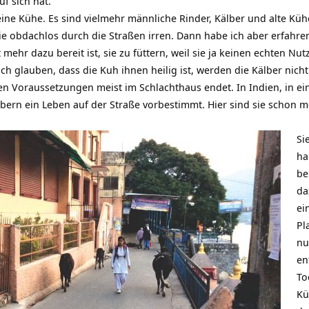
f sich hat.
ine Kühe. Es sind vielmehr männliche Rinder, Kälber und alte Küh
ie obdachlos durch die Straßen irren. Dann habe ich aber erfahren
mehr dazu bereit ist, sie zu füttern, weil sie ja keinen echten Nu
h glauben, dass die Kuh ihnen heilig ist, werden die Kälber nich
en Voraussetzungen meist im Schlachthaus endet. In Indien, in ein
lbern ein Leben auf der Straße vorbestimmt. Hier sind sie schon
Si
ha
be
da
ei
Pl
nu
en
To
Kü