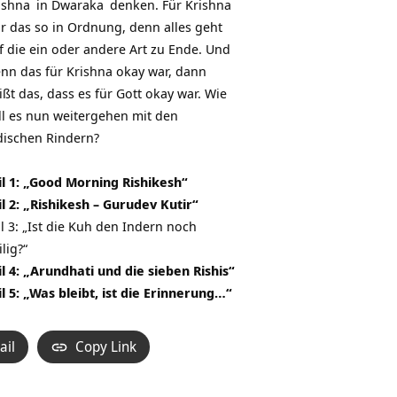
ishna
in
Dwaraka
denken. Für Krishna
r das so in Ordnung, denn alles geht
f die ein oder andere Art zu Ende. Und
nn das für Krishna okay war, dann
ißt das, dass es für Gott okay war. Wie
ll es nun weitergehen mit den
dischen Rindern?
il 1: „Good Morning Rishikesh“
il 2: „Rishikesh – Gurudev Kutir“
il 3: „Ist die Kuh den Indern noch
lig?“
il 4: „Arundhati und die sieben Rishis“
il 5: „Was bleibt, ist die Erinnerung…“
ail
Copy Link