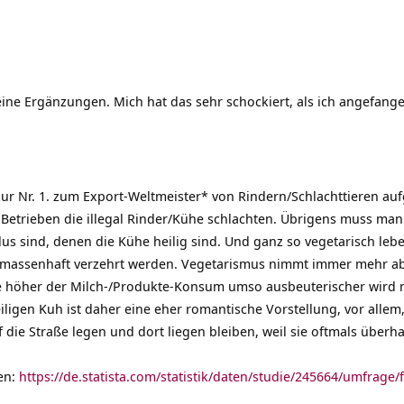
ine Ergänzungen. Mich hat das sehr schockiert, als ich angefang
zur Nr. 1. zum Export-Weltmeister* von Rindern/Schlachttieren au
Betrieben die illegal Rinder/Kühe schlachten. Übrigens muss ma
dus sind, denen die Kühe heilig sind. Und ganz so vegetarisch leb
r massenhaft verzehrt werden. Vegetarismus nimmt immer mehr ab
e höher der Milch-/Produkte-Konsum umso ausbeuterischer wird 
ligen Kuh ist daher eine eher romantische Vorstellung, vor all
uf die Straße legen und dort liegen bleiben, weil sie oftmals überh
en:
https://de.statista.com/statistik/daten/studie/245664/umfrage