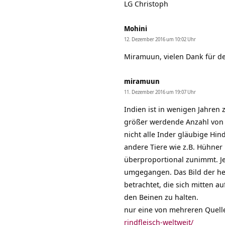
LG Christoph
Mohini
12. Dezember 2016 um 10:02 Uhr
Miramuun, vielen Dank für de
miramuun
11. Dezember 2016 um 19:07 Uhr
Indien ist in wenigen Jahren 
größer werdende Anzahl von 
nicht alle Inder gläubige Hin
andere Tiere wie z.B. Hühne
überproportional zunimmt. J
umgegangen. Das Bild der hei
betrachtet, die sich mitten a
den Beinen zu halten.
nur eine von mehreren Quell
rindfleisch-weltweit/