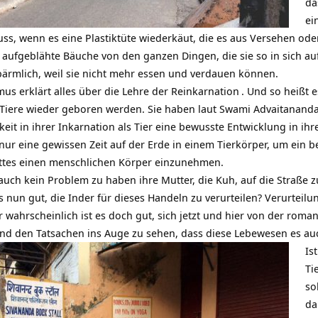
da
ei
muss, wenn es eine Plastiktüte wiederkäut, die es aus Versehen o
k aufgeblähte Bäuche von den ganzen Dingen, die sie so in sich 
rbärmlich, weil sie nicht mehr essen und verdauen können.
us erklärt alles über die Lehre der
Reinkarnation
. Und so heißt 
s Tiere wieder geboren werden. Sie haben laut Swami Advaitanan
eit in ihrer Inkarnation als Tier eine bewusste Entwicklung in ihre
 nur eine gewissen Zeit auf der Erde in einem Tierkörper, um ein
ttes einen menschlichen Körper einzunehmen.
uch kein Problem zu haben ihre Mutter, die Kuh, auf die Straße z
es nun gut, die Inder für dieses Handeln zu verurteilen? Verurte
 wahrscheinlich ist es doch gut, sich jetzt und hier von der roma
nd den Tatsachen ins Auge zu sehen, dass diese Lebewesen es au
Is
Ti
so
da