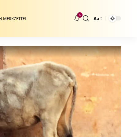
6
Aa
N MERKZETTEL
Größenänderung