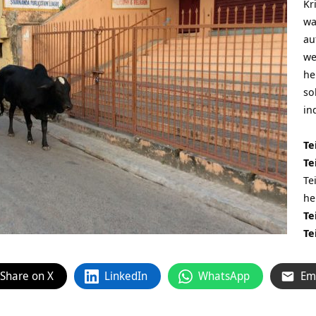
Kr
wa
au
we
he
so
in
Te
Te
Te
hei
Te
Te
Share on X
LinkedIn
WhatsApp
Em