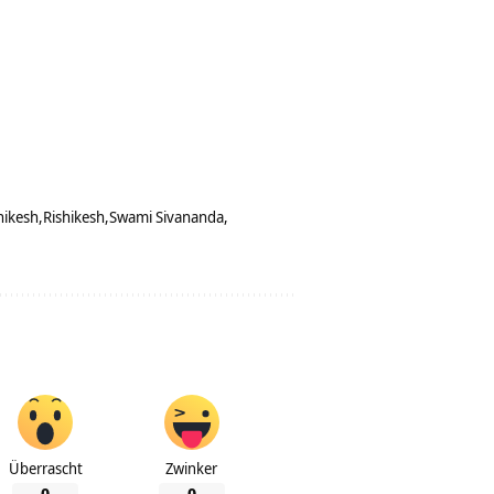
hikesh
Rishikesh
Swami Sivananda
Überrascht
Zwinker
0
0