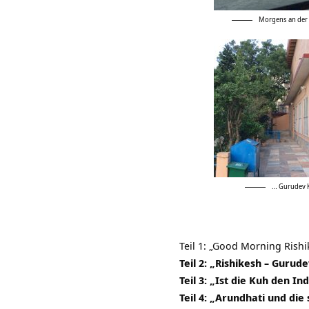
Morgens an der
… Gurudev K
Teil 1: „Good Morning Rishi
Teil 2: „Rishikesh – Gurude
Teil 3: „Ist die Kuh den In
Teil 4: „Arundhati und die 