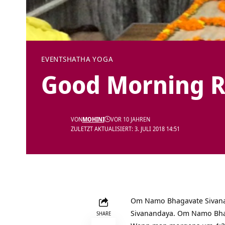
EVENTS
HATHA YOGA
Good Morning R
VON
MOHINI
VOR 10 JAHREN
ZULETZT AKTUALISIERT: 3. JULI 2018 14:51
Om Namo Bhagavate Sivan
Sivanandaya. Om Namo Bha
SHARE