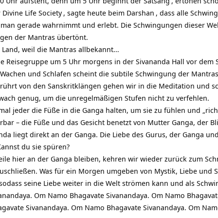
 Uhr aufsteht, denn um 5 Uhr beginnt der
Satsang
, ertönen sch
r
Divine Life Society
, sagte heute beim
Darshan
, dass alle Schwin
n man gerade wahrnimmt und erlebt. Die Schwingungen dieser Wel
gen der Mantras übertönt.
Land, weil die Mantras allbekannt…
he Reisegruppe um 5 Uhr morgens in der Sivananda Hall vor dem 
 Wachen und Schlafen scheint die subtile Schwingung der Mantras
berührt von den Sanskritklängen gehen wir in die Meditation und
 wach genug, um die unregelmäßigen Stufen nicht zu verfehlen.
al jeder die Füße in die Ganga halten, um sie zu fühlen und „ric
rbar – die Füße und das Gesicht benetzt von Mutter Ganga, der Bli
da liegt direkt an der Ganga. Die Liebe des Gurus, der Ganga und
annst du sie spüren?
ile hier an der Ganga bleiben, kehren wir wieder zurück zum Sc
zuschließen. Was für ein Morgen umgeben von Mystik, Liebe und 
, sodass seine Liebe weiter in die Welt strömen kann und als Sch
anandaya. Om Namo Bhagavate Sivanandaya. Om Namo Bhagavat
gavate Sivanandaya. Om Namo Bhagavate Sivanandaya. Om Namo