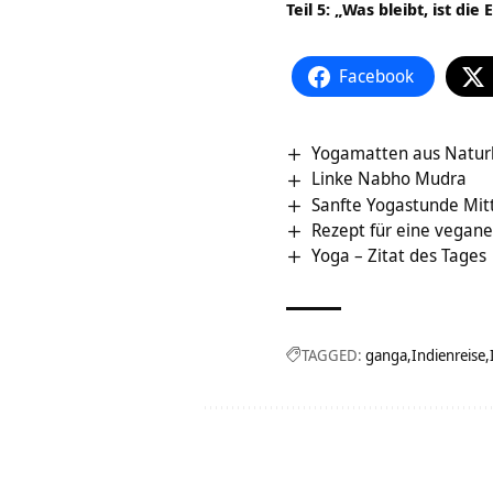
Teil 5: „Was bleibt, ist di
Facebook
Yogamatten aus Natur
Linke Nabho Mudra
Sanfte Yogastunde Mit
Rezept für eine vegan
Yoga – Zitat des Tages
TAGGED:
ganga
Indienreise