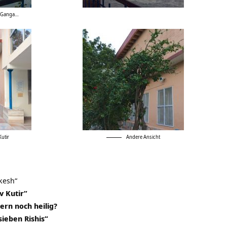
 Ganga…
utir
Andere Ansicht
kesh“
v Kutir“
dern noch heilig?
sieben Rishis“