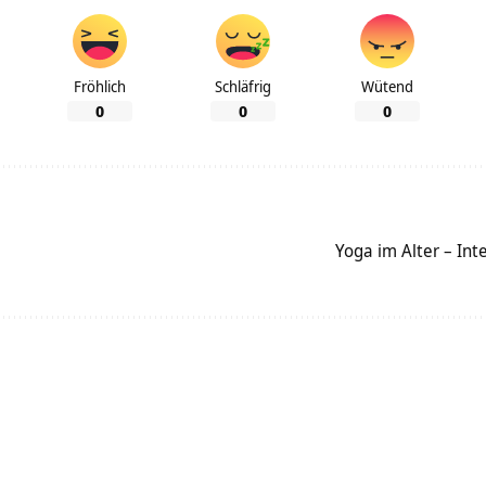
Fröhlich
Schläfrig
Wütend
0
0
0
Yoga im Alter – Int