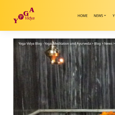
HOME
NEWS
Y
Yoga Vidya Blog - Yoga, Meditation und Ayurveda
>
Blog
>
News