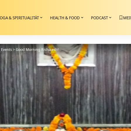
OGA & SPIRITUALITÄT
HEALTH & FOOD
PODCAST
MEI
>
Events
>
Good Morning Rishikesh!