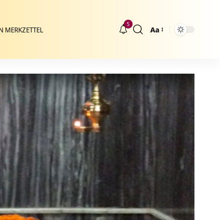
5
Aa
N MERKZETTEL
Größenänderung