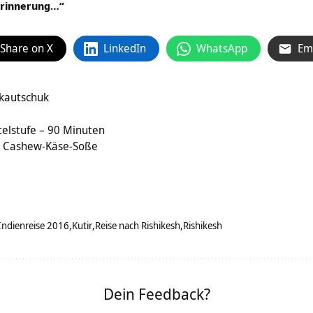
e Erinnerung…“
Share on X
LinkedIn
WhatsApp
Em
kautschuk
telstufe – 90 Minuten
e Cashew-Käse-Soße
Indienreise 2016
Kutir
Reise nach Rishikesh
Rishikesh
Dein Feedback?