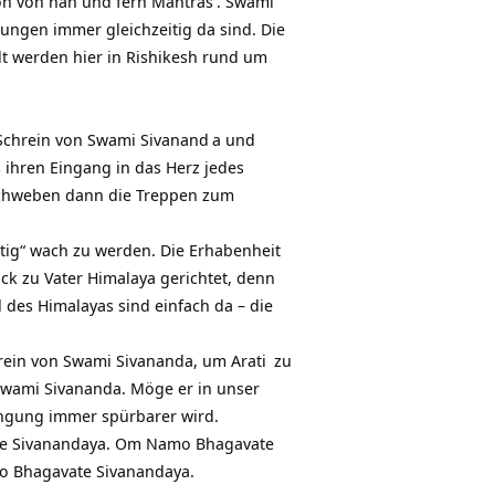
on von nah und fern
Mantras
. Swami
gungen immer gleichzeitig da sind. Die
t werden hier in Rishikesh rund um
Schrein von
Swami Sivanand
a und
 ihren Eingang in das Herz jedes
 schweben dann die Treppen zum
htig“ wach zu werden. Die Erhabenheit
ck zu Vater Himalaya gerichtet, denn
 des Himalayas sind einfach da – die
hrein von Swami Sivananda, um
Arati
zu
Swami Sivananda. Möge er in unser
wingung immer spürbarer wird.
e Sivanandaya. Om Namo Bhagavate
 Bhagavate Sivanandaya.