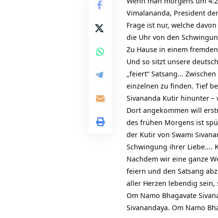
Wenn man morgens um 4:20
Vimalananda, President de
Frage ist nur, welche davo
die Uhr von den Schwingun
Zu Hause in einem fremden 
Und so sitzt unsere deutsc
„feiert“ Satsang… Zwischen
einzelnen zu finden. Tief 
Sivananda Kutir hinunter –
Dort angekommen will erstm
des frühen Morgens ist spü
der Kutir von Swami Sivanan
Schwingung ihrer Liebe…. K
Nachdem wir eine ganze We
feiern und den Satsang ab
aller Herzen lebendig sein
Om Namo Bhagavate Sivan
Sivanandaya. Om Namo Bha