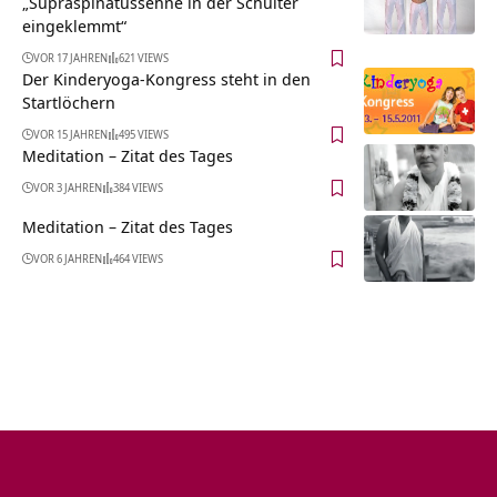
„Supraspinatussehne in der Schulter
eingeklemmt“
VOR 17 JAHREN
621 VIEWS
Der Kinderyoga-Kongress steht in den
Startlöchern
VOR 15 JAHREN
495 VIEWS
Meditation – Zitat des Tages
VOR 3 JAHREN
384 VIEWS
Meditation – Zitat des Tages
VOR 6 JAHREN
464 VIEWS