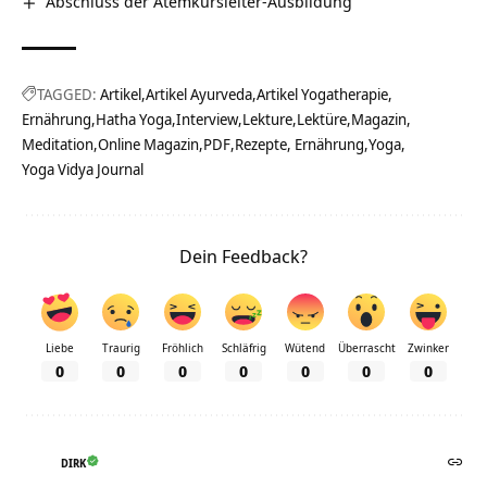
Abschluss der Atemkursleiter-Ausbildung
TAGGED:
Artikel
Artikel Ayurveda
Artikel Yogatherapie
Ernährung
Hatha Yoga
Interview
Lekture
Lektüre
Magazin
Meditation
Online Magazin
PDF
Rezepte, Ernährung
Yoga
Yoga Vidya Journal
Dein Feedback?
Liebe
Traurig
Fröhlich
Schläfrig
Wütend
Überrascht
Zwinker
0
0
0
0
0
0
0
DIRK