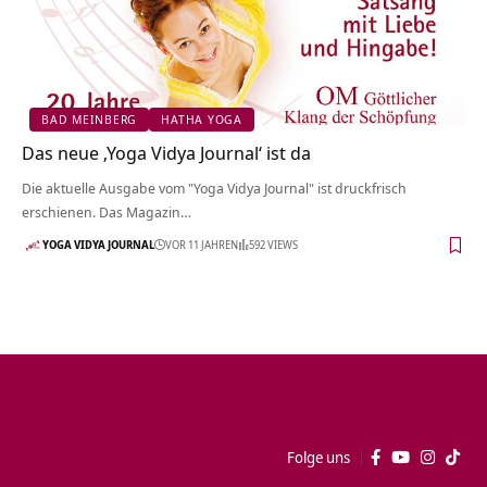
BAD MEINBERG
HATHA YOGA
Das neue ‚Yoga Vidya Journal‘ ist da
Die aktuelle Ausgabe vom "Yoga Vidya Journal" ist druckfrisch
erschienen. Das Magazin…
YOGA VIDYA JOURNAL
VOR 11 JAHREN
592 VIEWS
Folge uns