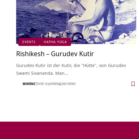
EVENTS
HATHA YOGA
Rishikesh – Gurudev Kutir
Gurudev Kutir ist der Kutir, die "Hütte", von Gurudev
Swami Sivananda. Man…
MOHINI
VOR 10 JAHREN
560 VIEWS