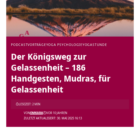
PODCAST
VORTRÄGE
YOGA PSYCHOLOGIE
YOGASTUNDE
Der Königsweg zur
Gelassenheit – 186
Handgesten, Mudras, für
Gelassenheit
LESEZEIT: 2 MIN
VON
OMKARA
VOR 10 JAHREN
ZULETZT AKTUALISIERT: 30. MAI 2025 16:13