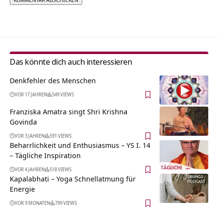
Alternative:
Das könnte dich auch interessieren
Denkfehler des Menschen
VOR 17 JAHREN
549 VIEWS
Franziska Amatra singt Shri Krishna
Govinda
VOR 3 JAHREN
591 VIEWS
Beharrlichkeit und Enthusiasmus – YS I. 14
– Tägliche Inspiration
VOR 4 JAHREN
518 VIEWS
Kapalabhati – Yoga Schnellatmung für
Energie
VOR 9 MONATEN
799 VIEWS