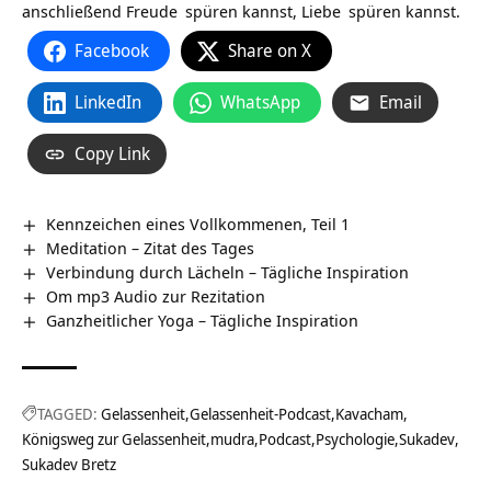
anschließend
Freude
spüren kannst,
Liebe
spüren kannst.
Facebook
Share on X
LinkedIn
WhatsApp
Email
Copy Link
Kennzeichen eines Vollkommenen, Teil 1
Meditation – Zitat des Tages
Verbindung durch Lächeln – Tägliche Inspiration
Om mp3 Audio zur Rezitation
Ganzheitlicher Yoga – Tägliche Inspiration
TAGGED:
Gelassenheit
Gelassenheit-Podcast
Kavacham
Königsweg zur Gelassenheit
mudra
Podcast
Psychologie
Sukadev
Sukadev Bretz