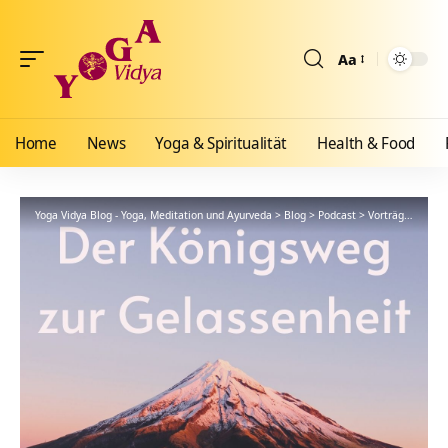
Aa
Größenänderun
Home
News
Yoga & Spiritualität
Health & Food
Yoga Vidya Blog - Yoga, Meditation und Ayurveda
>
Blog
>
Podcast
>
Vorträge
>
Der K