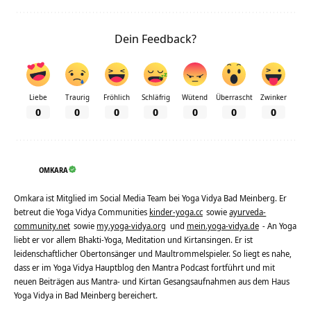
Dein Feedback?
Liebe
Traurig
Fröhlich
Schläfrig
Wütend
Überrascht
Zwinker
0
0
0
0
0
0
0
OMKARA
Omkara ist Mitglied im Social Media Team bei Yoga Vidya Bad Meinberg. Er
betreut die Yoga Vidya Communities
kinder-yoga.cc
sowie
ayurveda-
community.net
sowie
my.yoga-vidya.org
und
mein.yoga-vidya.de
- An Yoga
liebt er vor allem Bhakti-Yoga, Meditation und Kirtansingen. Er ist
leidenschaftlicher Obertonsänger und Maultrommelspieler. So liegt es nahe,
dass er im Yoga Vidya Hauptblog den Mantra Podcast fortführt und mit
neuen Beiträgen aus Mantra- und Kirtan Gesangsaufnahmen aus dem Haus
Yoga Vidya in Bad Meinberg bereichert.