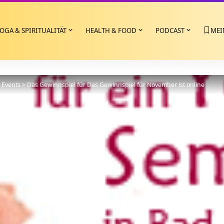
OGA & SPIRITUALITÄT
HEALTH & FOOD
PODCAST
MEI
>
Events
>
Das Gewinnspiel für Das Gewinnspiel für November ist online