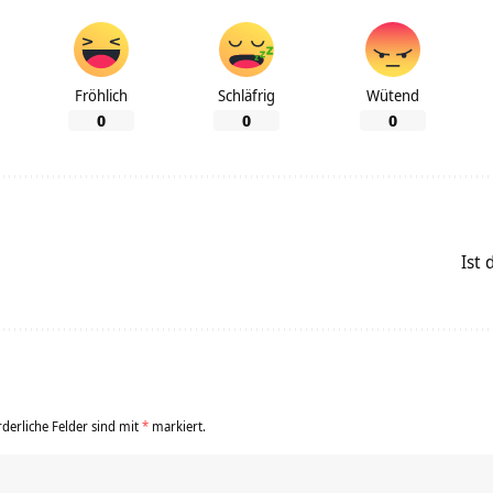
Fröhlich
Schläfrig
Wütend
0
0
0
Ist 
rderliche Felder sind mit
*
markiert.