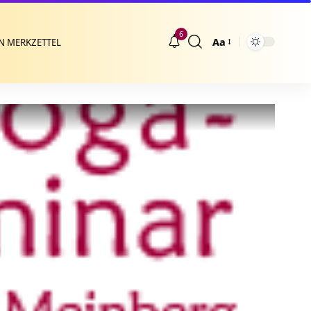
6
Aa
N MERKZETTEL
Größenänderung