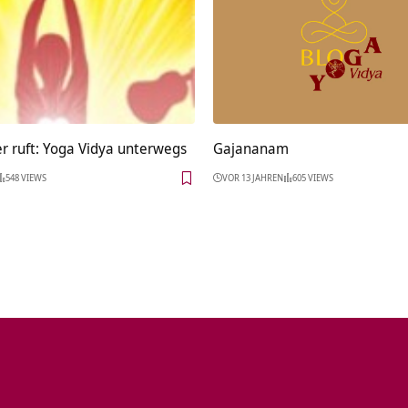
 ruft: Yoga Vidya unterwegs
Gajananam
548 VIEWS
VOR 13 JAHREN
605 VIEWS