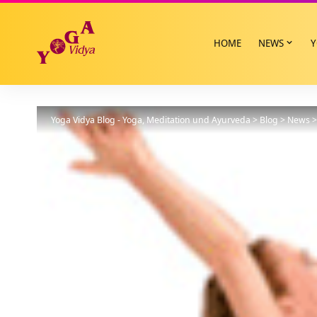
HOME
NEWS
Y
Yoga Vidya Blog - Yoga, Meditation und Ayurveda
>
Blog
>
News