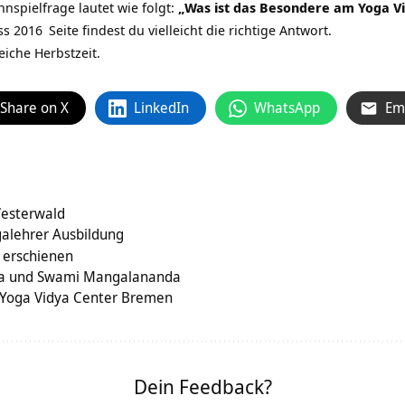
nnspielfrage lautet wie folgt:
„
Was ist das
Besondere am Yoga Vid
ss 2016
Seite findest du vielleicht die richtige Antwort.
iche Herbstzeit.
Share on X
LinkedIn
WhatsApp
Em
Westerwald
galehrer Ausbildung
 erschienen
a und Swami Mangalananda
m Yoga Vidya Center Bremen
Dein Feedback?