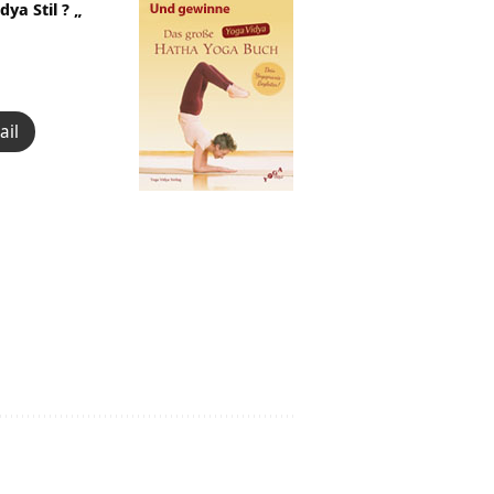
ya Stil ? „
ail