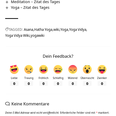
Meditation – Zitat des Tages
Yoga – Zitat des Tages
TAGGED:
Asana
Hatha Yoga
wiki
Yoga
Yoga Vidya
Yoga Vidya Wiki
yogawiki
Dein Feedback?
Liebe
Traurig
Fröhlich
Schläfrig
Wütend
Überrascht
Zwinker
0
0
0
0
0
0
0
Keine Kommentare
Deine E-Mail-Adresse wird nicht veröffentlicht.
Erforderliche Felder sind mit
*
markiert.