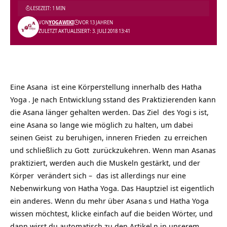
LESEZEIT: 1 MIN
VON
YOGAWIKI
VOR 13 JAHREN
ZULETZT AKTUALISIERT: 3. JULI 2018 13:41
Eine
Asana
ist eine Körperstellung innerhalb des
Hatha
Yoga
. Je nach
Entwicklung
sstand des Praktizierenden kann
die Asana länger gehalten werden. Das
Ziel
des
Yogi
s ist,
eine Asana so lange wie möglich zu halten, um dabei
seinen
Geist
zu beruhigen, inneren
Frieden
zu erreichen
und schließlich zu
Gott
zurückzukehren. Wenn man Asanas
praktiziert, werden auch die Muskeln gestärkt, und der
Körper
verändert sich – das ist allerdings nur eine
Nebenwirkung von Hatha Yoga. Das Hauptziel ist eigentlich
ein anderes. Wenn du mehr über
Asana
s und
Hatha Yoga
wissen möchtest, klicke einfach auf die beiden Wörter, und
dann wirst du automatisch zu den
Artikel
n in unserem