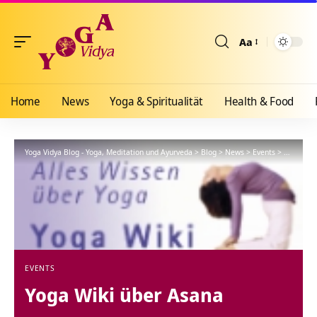
Aa
Größenänderun
Home
News
Yoga & Spiritualität
Health & Food
Yoga Vidya Blog - Yoga, Meditation und Ayurveda
>
Blog
>
News
>
Events
>
Yoga Wik
EVENTS
Yoga Wiki über Asana