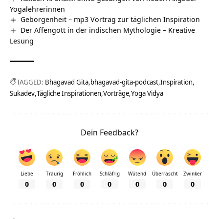
Yogalehrerinnen
Geborgenheit – mp3 Vortrag zur täglichen Inspiration
Der Affengott in der indischen Mythologie – Kreative
Lesung
TAGGED:
Bhagavad Gita
bhagavad-gita-podcast
Inspiration
Sukadev
Tägliche Inspirationen
Vorträge
Yoga Vidya
Dein Feedback?
Liebe
Traurig
Fröhlich
Schläfrig
Wütend
Überrascht
Zwinker
0
0
0
0
0
0
0