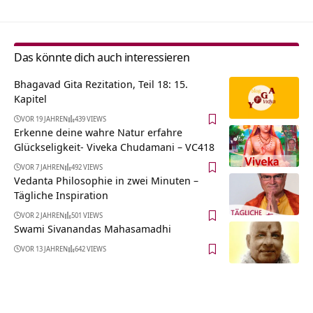
Das könnte dich auch interessieren
Bhagavad Gita Rezitation, Teil 18: 15.
Kapitel
VOR 19 JAHREN
439 VIEWS
Erkenne deine wahre Natur erfahre
Glückseligkeit- Viveka Chudamani – VC418
VOR 7 JAHREN
492 VIEWS
Vedanta Philosophie in zwei Minuten –
Tägliche Inspiration
VOR 2 JAHREN
501 VIEWS
Swami Sivanandas Mahasamadhi
VOR 13 JAHREN
642 VIEWS