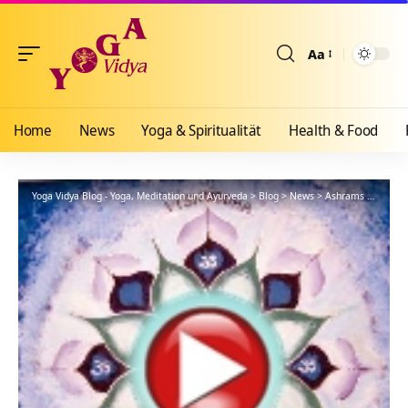
Aa
Größenänderun
Home
News
Yoga & Spiritualität
Health & Food
Yoga Vidya Blog - Yoga, Meditation und Ayurveda
>
Blog
>
News
>
Ashrams
>
Bad Me