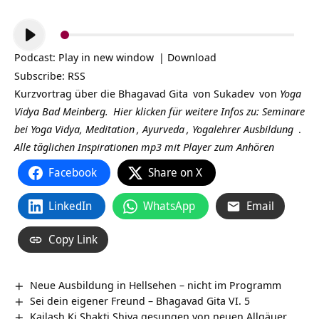
Audio-
Player
Podcast:
Play in new window
|
Download
Subscribe:
RSS
Kurzvortrag über die
Bhagavad Gita
von
Sukadev
von
Yoga
Vidya Bad Meinberg.
Hier klicken für weitere Infos zu:
Seminare
bei Yoga Vidya,
Meditation
,
Ayurveda
,
Yogalehrer Ausbildung
.
Alle täglichen Inspirationen mp3 mit Player zum Anhören
Facebook
Share on X
LinkedIn
WhatsApp
Email
Copy Link
Neue Ausbildung in Hellsehen – nicht im Programm
Sei dein eigener Freund – Bhagavad Gita VI. 5
Kailash Ki Shakti Shiva gesungen von neuen Allgäuer