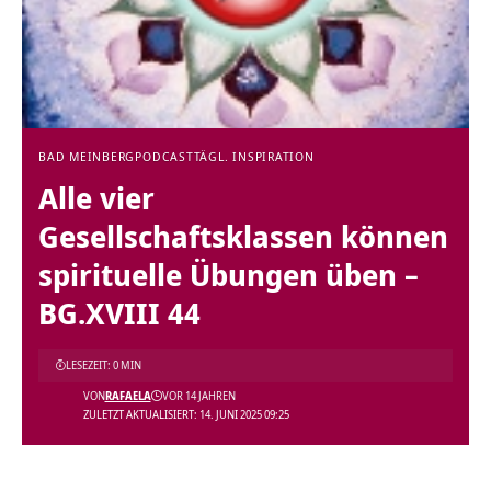
BAD MEINBERG
PODCAST
TÄGL. INSPIRATION
Alle vier
Gesellschaftsklassen können
spirituelle Übungen üben –
BG.XVIII 44
LESEZEIT: 0 MIN
VON
RAFAELA
VOR 14 JAHREN
ZULETZT AKTUALISIERT: 14. JUNI 2025 09:25