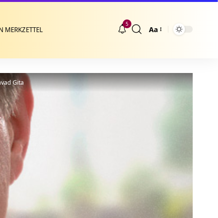
5
Aa
N MERKZETTEL
Größenänderung
avad Gita