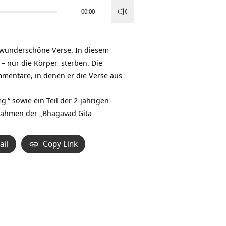
00:00
Pfeiltasten
Hoch/Runter
benutzen,
 – wunderschöne Verse. In diesem
um
t – nur die
Körper
sterben. Die
die
mmentare, in denen er die Verse aus
Lautstärke
zu
eg
“ sowie ein Teil der 2-jährigen
regeln.
Rahmen der „
Bhagavad Gita
ail
Copy Link