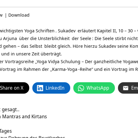
ow
|
Download
 wichtigsten
Yoga Schriften
.
Sukadev
erläutert Kapitel II, 10 – 30
u
Arjuna
über die
Unsterblichkeit
der
Seele
: Die Seele stirbt nich
 gehen – das
Selbst
bleibt gleich. Höre hierzu Sukadev seine Ko
 und in unsere Zeit überträgt.
er Vortragsreihe „
Yoga Vidya Schulung – Der ganzheitliche Yogaw
n Vortrag im Rahmen der „
Karma-Yoga
-Reihe“ und ein Vortrag im 
Share on X
LinkedIn
WhatsApp
Em
 gesagt..
a Mantras and Kirtans
 Tages