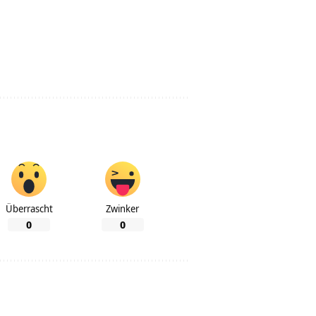
Überrascht
Zwinker
0
0