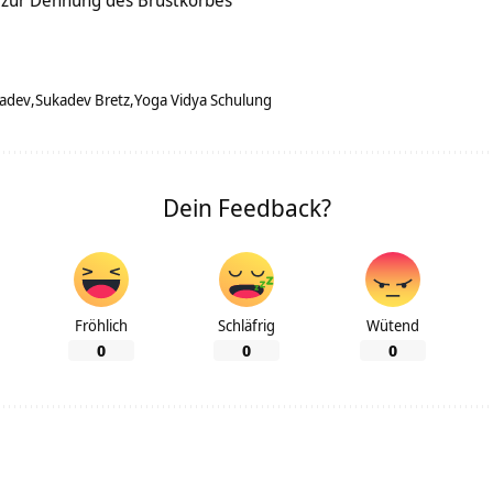
zur Dehnung des Brustkorbes
adev
Sukadev Bretz
Yoga Vidya Schulung
Dein Feedback?
Fröhlich
Schläfrig
Wütend
0
0
0