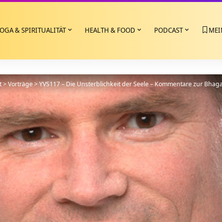
OGA & SPIRITUALITÄT
HEALTH & FOOD
PODCAST
MEI
t
>
Vorträge
>
YVS117 – Die Unsterblichkeit der Seele – Kommentare zur Bhag