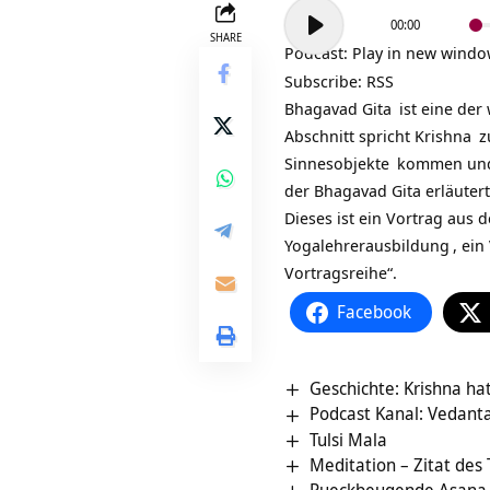
Audio-
00:00
Player
SHARE
Podcast:
Play in new wind
Subscribe:
RSS
Bhagavad Gita
ist eine der
Abschnitt spricht
Krishna
z
Sinnesobjekte
kommen und
der Bhagavad Gita erläutert
Dieses ist ein Vortrag aus d
Yogalehrerausbildung
, ei
Vortragsreihe“.
Facebook
Geschichte: Krishna hat
Podcast Kanal: Vedant
Tulsi Mala
Meditation – Zitat des