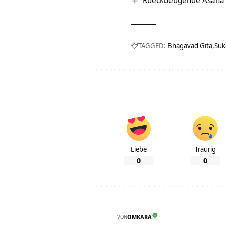
Rueckbeugende Asana 
TAGGED:
Bhagavad Gita
Suk
Liebe
Traurig
0
0
VON
OMKARA