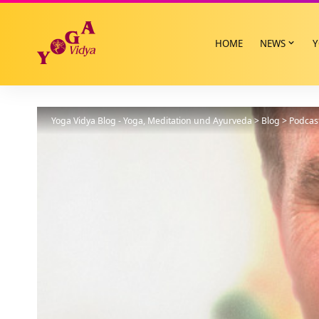
HOME
NEWS
Y
Yoga Vidya Blog - Yoga, Meditation und Ayurveda
>
Blog
>
Podcas