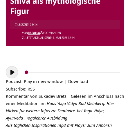
Shiva als mythologische
Figur
LESEZEIT: 0 MIN
VON
RAFAELA
VOR 9 JAHREN
ZULETZT AKTUALISIERT: 1. MAI 2026 12:44
Audio-
Player
Podcast:
Play in new window
|
Download
Subscribe:
RSS
Kommentar von
Sukadev Bretz
. Gelesen im Anschluss nach
einer
Meditation
im
Haus Yoga Vidya Bad Meinberg.
Hier
klicken für weitere Infos zu:
Seminare
bei Yoga Vidya,
Ayurveda
,
Yogalehrer Ausbildung
Alle täglichen Inspirationen mp3 mit Player zum Anhören