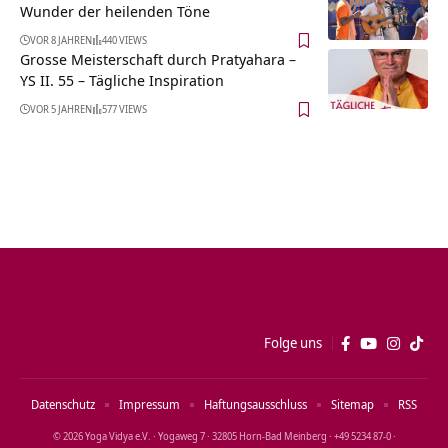
Wunder der heilenden Töne
VOR 8 JAHREN
440 VIEWS
Grosse Meisterschaft durch Pratyahara –
YS II. 55 – Tägliche Inspiration
VOR 5 JAHREN
577 VIEWS
Folge uns
Datenschutz
Impressum
Haftungsausschluss
Sitemap
RSS
© 2026 Yoga Vidya e.V. · Yogaweg 7 · 32805 Horn‑Bad Meinberg · +49 5234 87‑0 ·