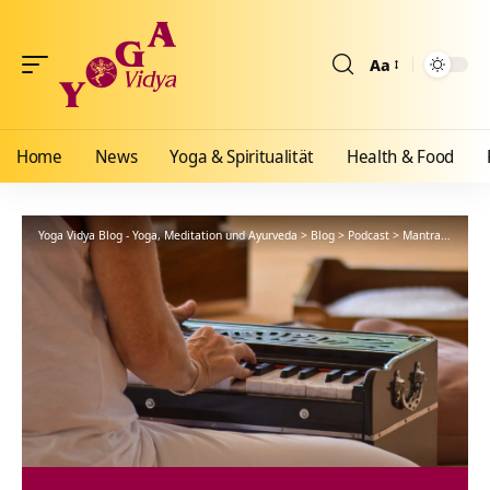
Aa
Größenänderun
Home
News
Yoga & Spiritualität
Health & Food
Yoga Vidya Blog - Yoga, Meditation und Ayurveda
>
Blog
>
Podcast
>
Mantra
>
Hari N