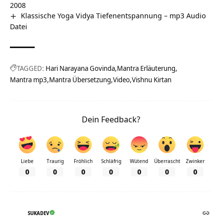
2008
Klassische Yoga Vidya Tiefenentspannung – mp3 Audio
Datei
TAGGED:
Hari Narayana Govinda
Mantra Erläuterung
Mantra mp3
Mantra Übersetzung
Video
Vishnu Kirtan
Dein Feedback?
Liebe
Traurig
Fröhlich
Schläfrig
Wütend
Überrascht
Zwinker
0
0
0
0
0
0
0
SUKADEV