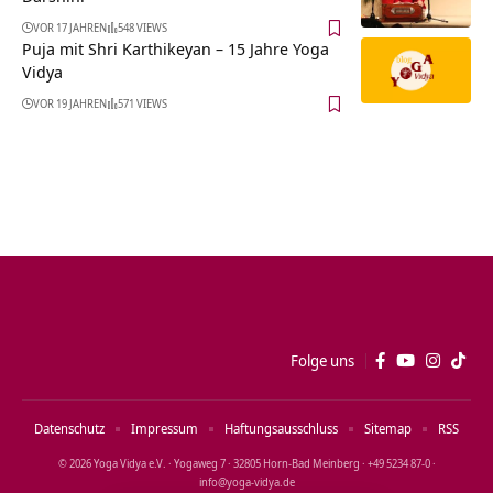
VOR 17 JAHREN
548 VIEWS
Puja mit Shri Karthikeyan – 15 Jahre Yoga
Vidya
VOR 19 JAHREN
571 VIEWS
Folge uns
Datenschutz
Impressum
Haftungsausschluss
Sitemap
RSS
© 2026 Yoga Vidya e.V. · Yogaweg 7 · 32805 Horn‑Bad Meinberg · +49 5234 87‑0 ·
info@yoga‑vidya.de