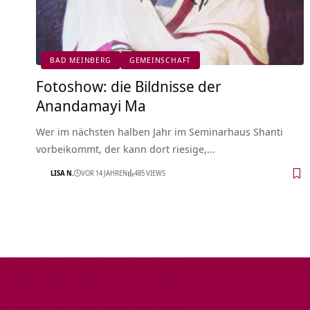
BAD MEINBERG
GEMEINSCHAFT
Fotoshow: die Bildnisse der
Anandamayi Ma
Wer im nächsten halben Jahr im Seminarhaus Shanti
vorbeikommt, der kann dort riesige,…
LISA N.
VOR 14 JAHREN
485 VIEWS