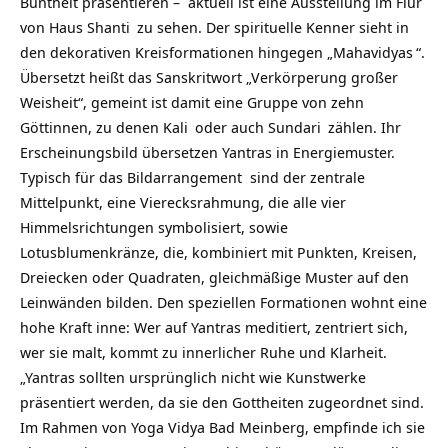
Buntheit präsentieren – aktuell ist eine Ausstellung im Flur
von
Haus Shanti
zu sehen. Der spirituelle Kenner sieht in
den dekorativen Kreisformationen hingegen „
Mahavidyas
“.
Übersetzt heißt das Sanskritwort „Verkörperung großer
Weisheit“, gemeint ist damit eine Gruppe von zehn
Göttinnen, zu denen
Kali
oder auch
Sundari
zählen. Ihr
Erscheinungsbild übersetzen Yantras in Energiemuster.
Typisch für das Bildarrangement sind der zentrale
Mittelpunkt, eine Vierecksrahmung, die alle vier
Himmelsrichtungen symbolisiert, sowie
Lotusblumenkränze, die, kombiniert mit Punkten, Kreisen,
Dreiecken oder Quadraten, gleichmäßige Muster auf den
Leinwänden bilden. Den speziellen Formationen wohnt eine
hohe Kraft inne: Wer auf Yantras meditiert, zentriert sich,
wer sie malt, kommt zu innerlicher Ruhe und Klarheit.
„Yantras sollten ursprünglich nicht wie Kunstwerke
präsentiert werden, da sie den Gottheiten zugeordnet sind.
Im Rahmen von Yoga Vidya Bad Meinberg, empfinde ich sie