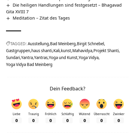
Die heiligen Handlungen sind festgesetzt – Bhagavad
Gita XVIII 7
Meditation – Zitat des Tages
TAGGED:
Ausstellung
Bad Meinberg
Birgit Schnebel
Gastgruppen
haus shanti
Kali
kunst
Mahavidya
Projekt Shanti
Sundari
Yantra
Yantras
Yoga und Kunst
Yoga Vidya
Yoga Vidya Bad Meinberg
Dein Feedback?
Liebe
Traurig
Fröhlich
Schläfrig
Wütend
Überrascht
Zwinker
0
0
0
0
0
0
0