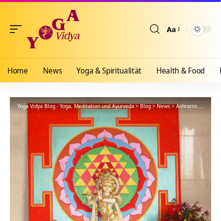
Aa
Größenänderun
Home
News
Yoga & Spiritualität
Health & Food
Yoga Vidya Blog - Yoga, Meditation und Ayurveda
>
Blog
>
News
>
Ashrams
>
Bad Me