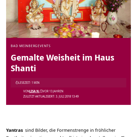
BAD MEINBERG
EVENTS
Gemalte Weisheit im Haus
Shanti
LESEZEIT: 1 MIN
VON
LISA N.
VOR 13 JAHREN
ZULETZT AKTUALISIERT: 3. JULI 2018 13:49
Yantras
sind Bilder, die Formenstrenge in fröhlicher