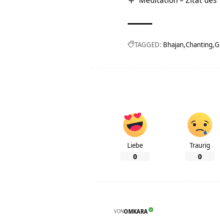
Meditation – Zitat des
TAGGED:
Bhajan
Chanting
G
Liebe
Traurig
0
0
VON
OMKARA