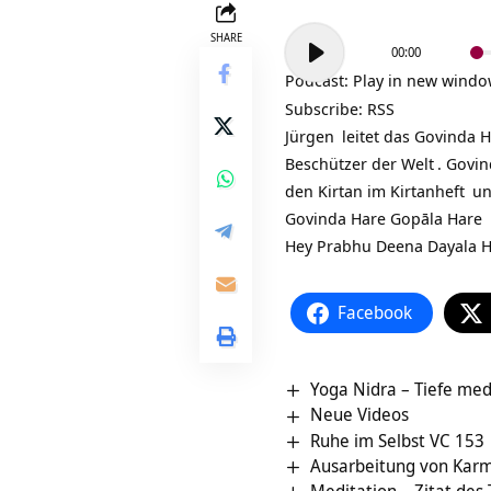
Audio-
SHARE
00:00
Player
Podcast:
Play in new wind
Subscribe:
RSS
Jürgen
leitet das
Govinda H
Beschützer der
Welt
. Govi
den Kirtan im
Kirtanheft
un
Govinda Hare Gopāla Hare
Hey Prabhu Deena Dayala 
Facebook
Yoga Nidra – Tiefe me
Neue Videos
Ruhe im Selbst VC 153
Ausarbeitung von Karm