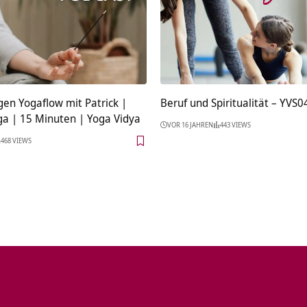
en Yogaflow mit Patrick |
Beruf und Spiritualität – YVS0
ga | 15 Minuten | Yoga Vidya
VOR 16 JAHREN
443 VIEWS
468 VIEWS