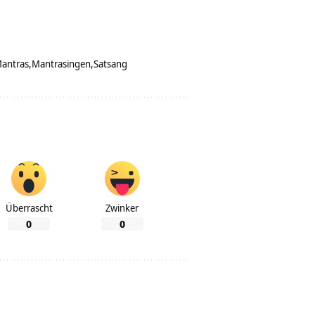
antras
Mantrasingen
Satsang
Überrascht
Zwinker
0
0