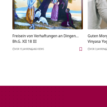
Freisein von Verhaftungen an Dingen…
Guten Morg
Bh.G. XII 18 III
Vinyasa Yo
VOR 15 JAHREN
466 VIEWS
VOR 3 JAHREN