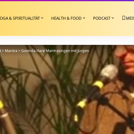
OGA & SPIRITUALITÄT
HEALTH & FOOD
PODCAST
MEI
t
>
Mantra
>
Govinda Hare Mantrasingen mit Jürgen