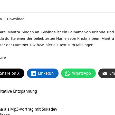
ow
|
Download
are
Mantra
Singen an. Govinda ist ein Beiname von
Krishna
und 
nda dürfte einer der beliebtesten Namen von Krishna beim Mantra 
ter der Nummer 182 bzw. hier als Text zum Mitsingen:
Hare
Share on X
LinkedIn
WhatsApp
Em
ditative Entspannung
a als Mp3-Vortrag mit Sukadev