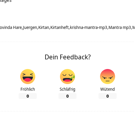
 Tages
ovinda Hare
Juergen
Kirtan
Kirtanheft
krishna-mantra-mp3
Mantra mp3
M
Dein Feedback?
Fröhlich
Schläfrig
Wütend
0
0
0