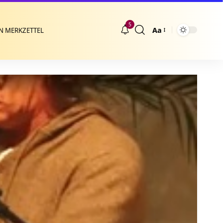
5
Aa
N MERKZETTEL
Größenänderung