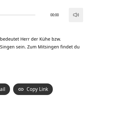
00:00
Pfeiltasten
Hoch/Runter
benutzen,
bedeutet Herr der Kühe bzw.
um
Singen sein. Zum Mitsingen findet du
die
Lautstärke
zu
regeln.
ail
Copy Link