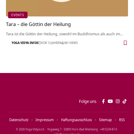
EVENTS
Tara – die Göttin der Heilung
Tara ist die Göttin der Heilung, sowohl im Buddhismus als auch im…
YOGA VIDYA INFOS
VOR 13 JAHREN
961 VIEWS
Folge uns
Datenschutz
Impressum
Haftungsausschluss
Sitemap
RSS
© 2026 Yoga Vidya e.V. · Yogaweg 7 · 32805 Horn‑Bad Meinberg · +49 5234 87‑0 ·