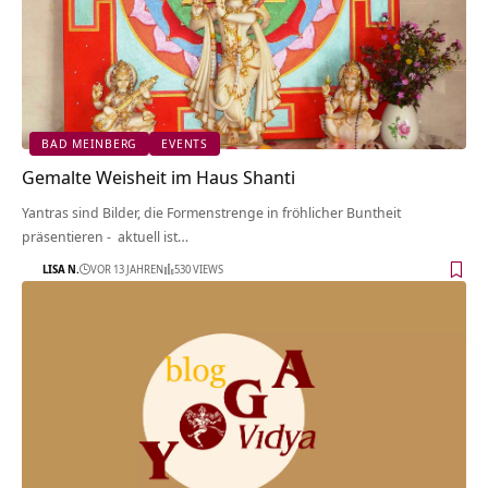
BAD MEINBERG
EVENTS
Gemalte Weisheit im Haus Shanti
Yantras sind Bilder, die Formenstrenge in fröhlicher Buntheit
präsentieren - aktuell ist…
LISA N.
VOR 13 JAHREN
530 VIEWS