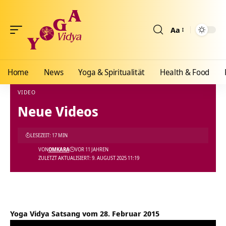
Aa
Größenänderun
Home
News
Yoga & Spiritualität
Health & Food
VIDEO
Neue Videos
Yoga Vidya Blog - Yoga, Meditation und Ayurveda
>
Blog
>
Videos
>
Video
>
Neue Vid
LESEZEIT: 17 MIN
VON
OMKARA
VOR 11 JAHREN
ZULETZT AKTUALISIERT: 9. AUGUST 2025 11:19
Yoga Vidya Satsang vom 28. Februar 2015