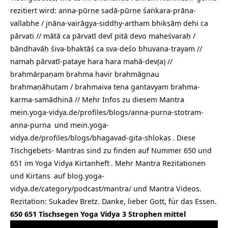
rezitiert wird: anna-pūrṇe sadā-pūrṇe śaṅkara-prāṇa-
vallabhe / jnāna-vairāgya-siddhy-artham bhikṣāṃ dehi ca
pārvati // mātā ca pārvatī devī pitā devo maheśvaraḥ /
bāndhavāḥ śiva-bhaktāś ca sva-deśo bhuvana-trayam //
namaḥ pārvatī-pataye hara hara mahā-dev(a) //
brahmārpaṇaṃ brahma havir brahmāgnau
brahmaṇāhutam / brahmaiva tena gantavyam brahma-
karma-samādhinā // Mehr Infos zu diesem Mantra
mein.yoga-vidya.de/profiles/blogs/anna-purna-stotram-
anna-purna
und
mein.yoga-
vidya.de/profiles/blogs/bhagavad-gita-shlokas
. Diese
Tischgebets- Mantras sind zu finden auf Nummer 650 und
651 im
Yoga Vidya Kirtanheft
. Mehr Mantra Rezitationen
und
Kirtans
auf
blog.yoga-
vidya.de/category/podcast/mantra/
und Mantra Videos.
Rezitation: Sukadev Bretz. Danke, lieber Gott, für das Essen.
650 651 Tischsegen Yoga Vidya 3 Strophen mittel