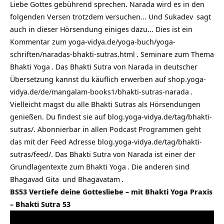
Liebe Gottes gebührend sprechen. Narada wird es in den
folgenden Versen trotzdem versuchen… Und
Sukadev
sagt
auch in dieser Hörsendung einiges dazu… Dies ist ein
Kommentar zum
yoga-vidya.de/yoga-buch/yoga-
schriften/naradas-bhakti-sutras.html
.
Seminare zum Thema
Bhakti Yoga
. Das Bhakti Sutra von Narada in deutscher
Übersetzung kannst du käuflich erwerben auf
shop.yoga-
vidya.de/de/mangalam-books1/bhakti-sutras-narada
.
Vielleicht magst du alle Bhakti Sutras als Hörsendungen
genießen. Du findest sie auf
blog.yoga-vidya.de/tag/bhakti-
sutras/
. Abonnierbar in allen Podcast Programmen geht
das mit der Feed Adresse
blog.yoga-vidya.de/tag/bhakti-
sutras/feed/
. Das Bhakti Sutra von Narada ist einer der
Grundlagentexte zum
Bhakti Yoga
. Die anderen sind
Bhagavad Gita
und
Bhagavatam
.
BS53 Vertiefe deine Gottesliebe – mit Bhakti Yoga Praxis
– Bhakti Sutra 53