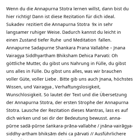
Wenn du die Annapurna Stotra lernen willst, dann bist du
hier richtig! Dann ist diese Rezitation für dich ideal.
Sukadev
rezitiert die
Annapurna Stotra
9x in sehr
langsamer ruhiger Weise. Dadurch kannst du leicht in
einen Zustand tiefer
Ruhe
und
Meditation
fallen.
Annapurne Sadapurne Shankara Prana Vallabhe – Jnana
Vairagya Siddhyartham Bhiksham Dehica Parvati: Oh
göttliche Mutter, du gibst uns Nahrung in Fülle, du gibst
uns alles in Fülle. Du gibst uns alles, was wir brauchen
voller Güte, voller
Liebe
. Bitte gib uns auch Jnana, höchstes
Wissen, und
Vairagya
, Verhaftungslosigkeit,
Wunschlosigkeit. So lautet der Text und die Übersetzung
der Annapurna Stotra, der ersten Strophe der Annapurna
Stotra. Lausche der Rezitation dieses Mantras, lass es auf
dich wirken und sei dir der Bedeutung bewusst. anna-
pūrṇe sadā-pūrṇe śaṅkara-prāṇa-vallabhe / jnāna-vairāgya-
siddhy-artham bhikṣāṃ dehi ca pārvati // Ausführlichere