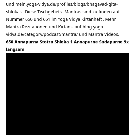
und
mein.yoga-vidya.de/profiles/blogs/bhagavad-gita-
shlokas
. Diese Tischgebets- Mantras sind zu finden auf
Nummer 650 und 651 im
Yoga Vidya Kirtanheft
. Mehr
Mantra Rezitationen und
Kirtans
auf
blog.yoga-
vidya.de/category/podcast/mantra/
und Mantra Videos.
650 Annapurna Stotra Shloka 1 Annapurne Sadapurne 9x
langsam