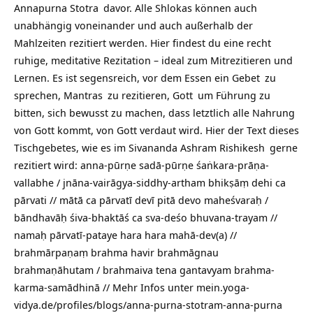
Annapurna Stotra
davor. Alle Shlokas können auch
unabhängig voneinander und auch außerhalb der
Mahlzeiten rezitiert werden. Hier findest du eine recht
ruhige, meditative Rezitation – ideal zum Mitrezitieren und
Lernen. Es ist segensreich, vor dem Essen ein
Gebet
zu
sprechen,
Mantras
zu rezitieren,
Gott
um Führung zu
bitten, sich bewusst zu machen, dass letztlich alle
Nahrung
von Gott kommt, von Gott verdaut wird. Hier der Text dieses
Tischgebetes, wie es im
Sivananda Ashram Rishikesh
gerne
rezitiert wird: anna-pūrṇe sadā-pūrṇe śaṅkara-prāṇa-
vallabhe / jnāna-vairāgya-siddhy-artham bhikṣāṃ dehi ca
pārvati // mātā ca pārvatī devī pitā devo maheśvaraḥ /
bāndhavāḥ śiva-bhaktāś ca sva-deśo bhuvana-trayam //
namaḥ pārvatī-pataye hara hara mahā-dev(a) //
brahmārpaṇaṃ brahma havir brahmāgnau
brahmaṇāhutam / brahmaiva tena gantavyam brahma-
karma-samādhinā // Mehr Infos unter
mein.yoga-
vidya.de/profiles/blogs/anna-purna-stotram-anna-purna