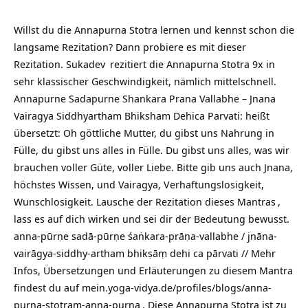
Willst du die Annapurna Stotra lernen und kennst schon die
langsame Rezitation? Dann probiere es mit dieser
Rezitation.
Sukadev
rezitiert die Annapurna Stotra 9x in
sehr klassischer Geschwindigkeit, nämlich mittelschnell.
Annapurne Sadapurne Shankara Prana Vallabhe – Jnana
Vairagya Siddhyartham Bhiksham Dehica Parvati: heißt
übersetzt: Oh göttliche Mutter, du gibst uns Nahrung in
Fülle, du gibst uns alles in Fülle. Du gibst uns alles, was wir
brauchen voller Güte, voller Liebe. Bitte gib uns auch Jnana,
höchstes Wissen, und Vairagya, Verhaftungslosigkeit,
Wunschlosigkeit. Lausche der Rezitation dieses
Mantras
,
lass es auf dich wirken und sei dir der Bedeutung bewusst.
anna-pūrṇe sadā-pūrṇe śaṅkara-prāṇa-vallabhe / jnāna-
vairāgya-siddhy-artham bhikṣāṃ dehi ca pārvati // Mehr
Infos, Übersetzungen und Erläuterungen zu diesem Mantra
findest du auf
mein.yoga-vidya.de/profiles/blogs/anna-
purna-stotram-anna-purna
. Diese Annapurna Stotra ist zu