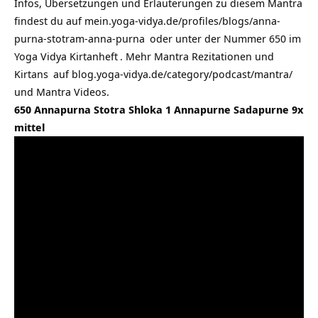
Infos, Übersetzungen und Erläuterungen zu diesem Mantra
findest du auf
mein.yoga-vidya.de/profiles/blogs/anna-
purna-stotram-anna-purna
oder unter der Nummer 650 im
Yoga Vidya Kirtanheft
. Mehr Mantra Rezitationen und
Kirtans
auf
blog.yoga-vidya.de/category/podcast/mantra/
und Mantra Videos.
650 Annapurna Stotra Shloka 1 Annapurne Sadapurne 9x
mittel