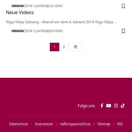
OMKARA
VOR 12 JAHREN
552 VIEWS
Neue Videos
Yoga Vidya Satsang - Abend vor dem 4. Advent 2014 Yoga Vidya…
OMKARA
VOR 12 JAHREN
818 VIEWS
1
2
Folge uns
Datenschutz
Impressum
Haftungsausschluss
Sitemap
RSS