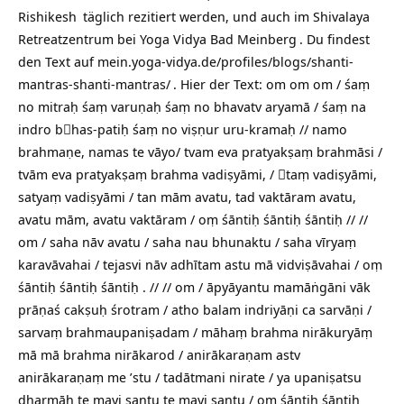
Rishikesh
täglich rezitiert werden, und auch im Shivalaya
Retreatzentrum bei
Yoga Vidya Bad Meinberg
. Du findest
den Text auf
mein.yoga-vidya.de/profiles/blogs/shanti-
mantras-shanti-mantras/
. Hier der Text: om om om / śaṃ
no mitraḥ śaṃ varuṇaḥ śaṃ no bhavatv aryamā / śaṃ na
indro bhas-patiḥ śaṃ no viṣṇur uru-kramaḥ // namo
brahmaṇe, namas te vāyo/ tvam eva pratyakṣaṃ brahmāsi /
tvām eva pratyakṣaṃ brahma vadiṣyāmi, / taṃ vadiṣyāmi,
satyaṃ vadiṣyāmi / tan mām avatu, tad vaktāram avatu,
avatu mām, avatu vaktāram / oṃ śāntiḥ śāntiḥ śāntiḥ // //
om / saha nāv avatu / saha nau bhunaktu / saha vīryaṃ
karavāvahai / tejasvi nāv adhītam astu mā vidviṣāvahai / oṃ
śāntiḥ śāntiḥ śāntiḥ . // // om / āpyāyantu mamāṅgāni vāk
prāṇaś cakṣuḥ śrotram / atho balam indriyāṇi ca sarvāṇi /
sarvaṃ brahmaupaniṣadam / māhaṃ brahma nirākuryāṃ
mā mā brahma nirākarod / anirākaraṇam astv
anirākaraṇaṃ me ’stu / tadātmani nirate / ya upaniṣatsu
dharmāḥ te mayi santu te mayi santu / oṃ śāntiḥ śāntiḥ