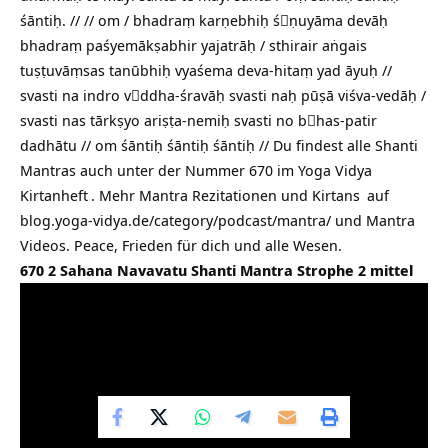
śāntiḥ. // // om / bhadraṃ karṇebhiḥ śṇuyāma devāḥ
bhadraṃ paśyemākṣabhir yajatrāḥ / sthirair aṅgais
tuṣṭuvāṃsas tanūbhiḥ vyaśema deva-hitaṃ yad āyuḥ //
svasti na indro vddha-śravāḥ svasti naḥ pūṣā viśva-vedāḥ /
svasti nas tārkṣyo ariṣṭa-nemiḥ svasti no bhas-patir
dadhātu // om śāntiḥ śāntiḥ śāntiḥ // Du findest alle Shanti
Mantras auch unter der Nummer 670 im
Yoga Vidya
Kirtanheft
. Mehr Mantra Rezitationen und
Kirtans
auf
blog.yoga-vidya.de/category/podcast/mantra/
und Mantra
Videos. Peace, Frieden für dich und alle Wesen.
670 2 Sahana Navavatu Shanti Mantra Strophe 2 mittel