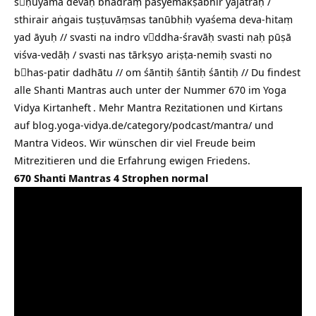
śṇuyāma devāḥ bhadraṃ paśyemākṣabhir yajatrāḥ /
sthirair aṅgais tuṣṭuvāṃsas tanūbhiḥ vyaśema deva-hitaṃ
yad āyuḥ // svasti na indro vddha-śravāḥ svasti naḥ pūṣā
viśva-vedāḥ / svasti nas tārkṣyo ariṣṭa-nemiḥ svasti no
bhas-patir dadhātu // om śāntiḥ śāntiḥ śāntiḥ // Du findest
alle Shanti Mantras auch unter der Nummer 670 im
Yoga
Vidya Kirtanheft
. Mehr Mantra Rezitationen und
Kirtans
auf
blog.yoga-vidya.de/category/podcast/mantra/
und
Mantra Videos. Wir wünschen dir viel Freude beim
Mitrezitieren und die Erfahrung ewigen Friedens.
670 Shanti Mantras 4 Strophen normal