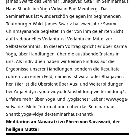
James Swartz das Seminar „
Bhagavad Gita
“ im
Seminarhaus
Haus Shanti
bei
Yoga Vidya in Bad Meinberg
. Das
Seminarhaus ist wunderschön gelegen im beginnenden
Teutoburger Wald. James Swartz hat zwei Jahre
Swami
Chinmayananda begleitet. In der von ihm gelehrten Sicht
auf traditionelles
Vedanta
ist Vedanta ein Mittel zur
Selbsterkenntnis
. In diesem Vortrag spricht er über Karma
Yoga, über Handlungen, über die ausübende Instanz in
uns. Als Individuen haben wir keinen Einfluss auf die
Ergebnisse unserer Handlungen, sondern die Resultate
rühren von einem Feld, namens
Ishwara
oder
Bhagavan
,
her. Hier ist die Übersicht über Aus- und Weiterbildungen
bei
Yoga Vidya
:
yoga-vidya.de/ausbildung-weiterbildung/
.
Erfahre mehr über
Yoga
und „yogisches“ Leben:
www.yoga-
vidya.de
. Mehr Informationen über das Seminarhaus
Shanti:
yoga-vidya.de/seminarhaus-shanti/
.
Meditation an Navaratri zu Ehren von Saraswati, der
heiligen Mutter