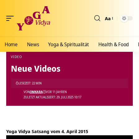
Aa
Größenänderun
Home
News
Yoga & Spiritualität
Health & Food
VIDEO
Neue Videos
Yoga Vidya Blog - Yoga, Meditation und Ayurveda
>
Blog
>
Videos
>
Video
>
Neue Vid
LESEZEIT: 22 MIN
VON
OMKARA
VOR 11 JAHREN
ZULETZT AKTUALISIERT: 29. JULI 2025 10:17
Yoga Vidya Satsang vom 4. April 2015