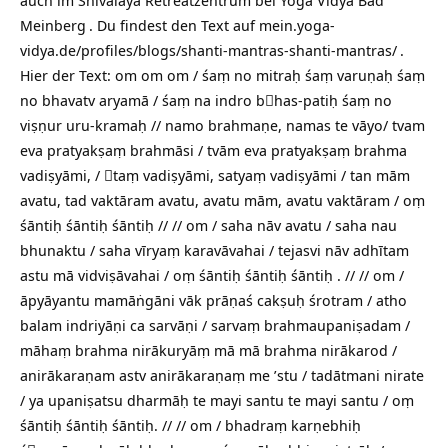
auch im Shivalaya Retreatzentrum bei
Yoga Vidya Bad
Meinberg
. Du findest den Text auf
mein.yoga-
vidya.de/profiles/blogs/shanti-mantras-shanti-mantras/
.
Hier der Text: om om om / śaṃ no mitraḥ śaṃ varuṇaḥ śaṃ
no bhavatv aryamā / śaṃ na indro bhas-patiḥ śaṃ no
viṣṇur uru-kramaḥ // namo brahmaṇe, namas te vāyo/ tvam
eva pratyakṣaṃ brahmāsi / tvām eva pratyakṣaṃ brahma
vadiṣyāmi, / taṃ vadiṣyāmi, satyaṃ vadiṣyāmi / tan mām
avatu, tad vaktāram avatu, avatu mām, avatu vaktāram / oṃ
śāntiḥ śāntiḥ śāntiḥ // // om / saha nāv avatu / saha nau
bhunaktu / saha vīryaṃ karavāvahai / tejasvi nāv adhītam
astu mā vidviṣāvahai / oṃ śāntiḥ śāntiḥ śāntiḥ . // // om /
āpyāyantu mamāṅgāni vāk prāṇaś cakṣuḥ śrotram / atho
balam indriyāṇi ca sarvāṇi / sarvaṃ brahmaupaniṣadam /
māhaṃ brahma nirākuryāṃ mā mā brahma nirākarod /
anirākaraṇam astv anirākaraṇaṃ me ’stu / tadātmani nirate
/ ya upaniṣatsu dharmāḥ te mayi santu te mayi santu / oṃ
śāntiḥ śāntiḥ śāntiḥ. // // om / bhadraṃ karṇebhiḥ