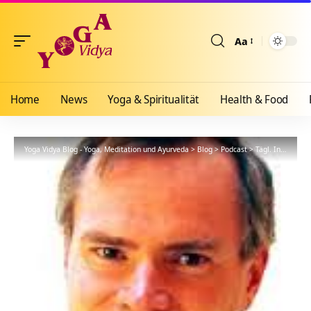
Aa
Größenänderun
Home
News
Yoga & Spiritualität
Health & Food
Yoga Vidya Blog - Yoga, Meditation und Ayurveda
>
Blog
>
Podcast
>
Tägl. Inspiration