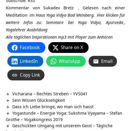
Subscribe:
RSS
Kommentar von
Sukadev Bretz
. Gelesen nach einer
Meditation
im
Haus Yoga Vidya Bad Meinberg.
Hier klicken für
weitere Infos zu:
Seminare
bei Yoga Vidya,
Ayurveda
,
Yogalehrer Ausbildung
Alle täglichen Inspirationen mp3 mit Player zum Anhören
Facebook
Share on X
LinkedIn
WhatsApp
Email
Copy Link
Vicharana – Rechtes Streben – YVS041
Sein Wissen Glückseligkeit
Dass ich Liebe bringe, wo man sich hasst
Yogastunde – Energie Yoga: Sukshma Vyayama – Stefan
Grothe – Yogakongress 2019
Geschickten Umgang mit unserem Geist – Tägliche