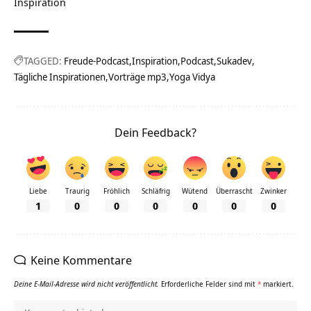
Inspiration
TAGGED:
Freude-Podcast
Inspiration
Podcast
Sukadev
Tägliche Inspirationen
Vorträge mp3
Yoga Vidya
Dein Feedback?
Liebe
Traurig
Fröhlich
Schläfrig
Wütend
Überrascht
Zwinker
1
0
0
0
0
0
0
Keine Kommentare
Deine E-Mail-Adresse wird nicht veröffentlicht.
Erforderliche Felder sind mit
*
markiert.