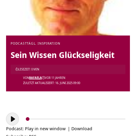
PODCAST
TÄGL. INSPIRATION
Sein Wissen Glückseligkeit
LESEZEIT: 0 MIN
VON
RAFAELA
VOR 11 JAHREN
ZULETZT AKTUALISIERT: 16. JUNI 2025 09:00
Audio-
Player
Podcast:
Play in new window
|
Download