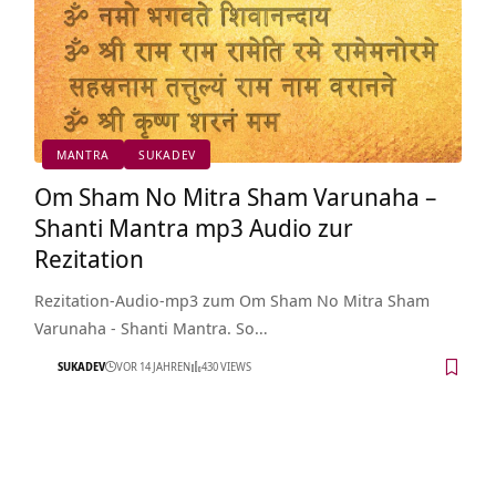
MANTRA
SUKADEV
Om Sham No Mitra Sham Varunaha –
Shanti Mantra mp3 Audio zur
Rezitation
Rezitation-Audio-mp3 zum Om Sham No Mitra Sham
Varunaha - Shanti Mantra. So…
SUKADEV
VOR 14 JAHREN
430 VIEWS