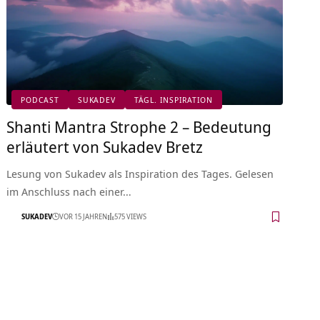
PODCAST
SUKADEV
TÄGL. INSPIRATION
Shanti Mantra Strophe 2 – Bedeutung
erläutert von Sukadev Bretz
Lesung von Sukadev als Inspiration des Tages. Gelesen
im Anschluss nach einer…
SUKADEV
VOR 15 JAHREN
575 VIEWS