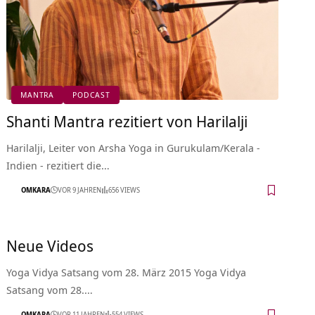
MANTRA
PODCAST
Shanti Mantra rezitiert von Harilalji
Harilalji, Leiter von Arsha Yoga in Gurukulam/Kerala -
Indien - rezitiert die…
OMKARA
VOR 9 JAHREN
656 VIEWS
Neue Videos
Yoga Vidya Satsang vom 28. März 2015 Yoga Vidya
Satsang vom 28.…
OMKARA
VOR 11 JAHREN
554 VIEWS