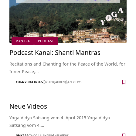
MANTRA
PODCAST
Podcast Kanal: Shanti Mantras
Recitations and Chanting for the Peace of the World, for
Inner Peace,…
YOGA VIDYA INFOS
VOR 8 JAHREN
471 VIEWS
Neue Videos
Yoga Vidya Satsang vom 4. April 2015 Yoga Vidya
Satsang vom 4.…
OMKARA
VOR 11 JAHREN
458 VIEWS