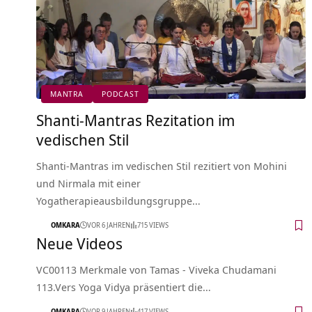
MANTRA
PODCAST
Shanti-Mantras Rezitation im
vedischen Stil
Shanti-Mantras im vedischen Stil rezitiert von Mohini
und Nirmala mit einer
Yogatherapieausbildungsgruppe…
OMKARA
VOR 6 JAHREN
715 VIEWS
Neue Videos
VC00113 Merkmale von Tamas - Viveka Chudamani
113.Vers Yoga Vidya präsentiert die…
OMKARA
VOR 9 JAHREN
417 VIEWS