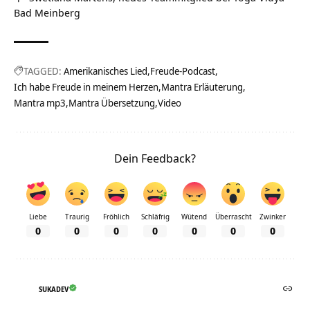
Bad Meinberg
TAGGED:
Amerikanisches Lied
Freude-Podcast
Ich habe Freude in meinem Herzen
Mantra Erläuterung
Mantra mp3
Mantra Übersetzung
Video
Dein Feedback?
Liebe
Traurig
Fröhlich
Schläfrig
Wütend
Überrascht
Zwinker
0
0
0
0
0
0
0
SUKADEV