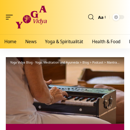
Aa
Größenänderun
Home
News
Yoga & Spiritualität
Health & Food
Yoga Vidya Blog - Yoga, Meditation und Ayurveda
>
Blog
>
Podcast
>
Mantra
>
Ich ha