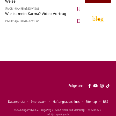
Weise
VOR 19 JAHREN
505 VIEWS
Wie ist mein Karma? Video Vortrag
VOR 14 JAHREN
562 VIEWS
Folge uns
Datenschutz
Impressum
Haftungsausschluss
Sitemap
RSS
© 2026 Yoga Vidya e.V. · Yogaweg 7 · 32805 Horn‑Bad Meinberg · +49 5234 87‑0 ·
info@yoga‑vidya.de