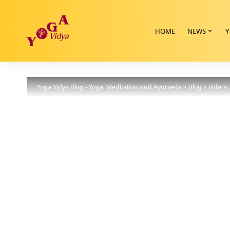
HOME
NEWS
Y
Yoga Vidya Blog - Yoga, Meditation und Ayurveda
>
Blog
>
Videos