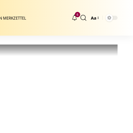
6
Aa
N MERKZETTEL
Größenänderung