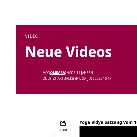
VIDEO
Neue Videos
VON
OMKARA
VOR 11 JAHREN
ZULETZT AKTUALISIERT: 29. JULI 2025 10:17
Yoga Vidya Satsang vom 1
SHARE