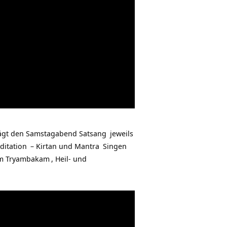
ägt den Samstagabend
Satsang
jeweils
ditation
– Kirtan und
Mantra
Singen
m Tryambakam
, Heil- und