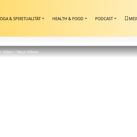
OGA & SPIRITUALITÄT
HEALTH & FOOD
PODCAST
MEI
>
Video
>
Neue Videos