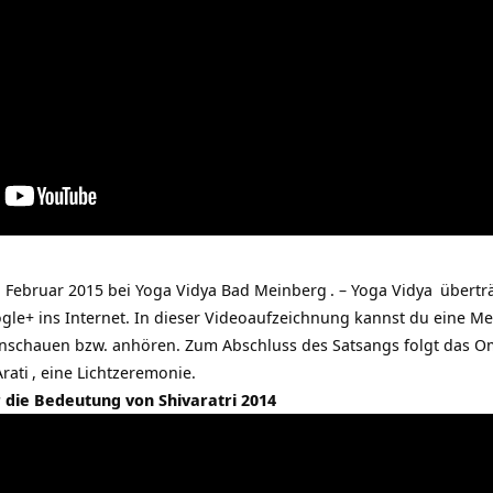
. Februar 2015 bei
Yoga Vidya Bad Meinberg
. –
Yoga Vidya
übertr
ogle+ ins Internet. In dieser Videoaufzeichnung kannst du eine
Me
anschauen bzw. anhören. Zum Abschluss des Satsangs folgt das
O
Arati
, eine Lichtzeremonie.
 die Bedeutung von Shivaratri 2014