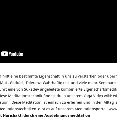
 hilft eine bestimmte Eigenschaft in uns zu verstärken oder überh
Mut
,
Geduld
, Toleranz,
Wahrhaftigkeit
und viele mehr.
Seminare 
 führt eine von Sukadev angeleitete kombinierte
Eigenschaftsmedit
ese Meditationstechnik findest du in unserem Yoga Vidya wiki:
wi
ation
. Diese Meditation ist einfach zu erlernen und in den
Alltag
z
editationstechniken
gibt es auf unserem Meditationsportal:
www.
rt Harishakti durch eine Ausdehnungsmeditation