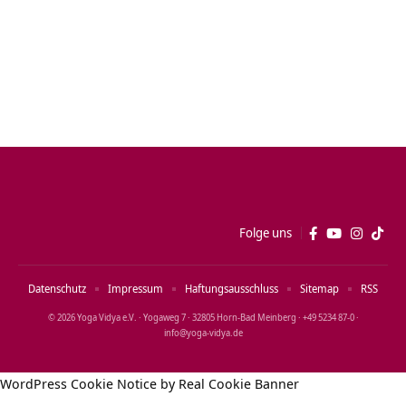
Folge uns
Datenschutz
Impressum
Haftungsausschluss
Sitemap
RSS
© 2026 Yoga Vidya e.V. · Yogaweg 7 · 32805 Horn‑Bad Meinberg · +49 5234 87‑0 ·
info@yoga‑vidya.de
WordPress Cookie Notice by Real Cookie Banner