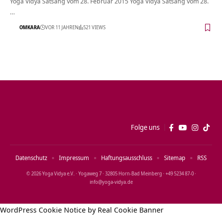
Yoga Vidya Satsang vom 28. Februar 2015 Yoga Vidya Satsang vom 28.
…
OMKARA
VOR 11 JAHREN
521 VIEWS
Folge uns
Datenschutz
Impressum
Haftungsausschluss
Sitemap
RSS
© 2026 Yoga Vidya e.V. · Yogaweg 7 · 32805 Horn‑Bad Meinberg · +49 5234 87‑0 ·
info@yoga‑vidya.de
WordPress Cookie Notice by Real Cookie Banner