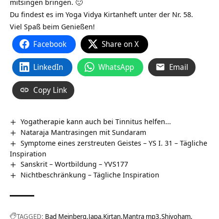
mitsingen bringen. 🙂
Du findest es im Yoga Vidya Kirtanheft unter der Nr. 58.
Viel Spaß beim Genießen!
Facebook
Share on X
LinkedIn
WhatsApp
Email
Copy Link
Yogatherapie kann auch bei Tinnitus helfen…
Nataraja Mantrasingen mit Sundaram
Symptome eines zerstreuten Geistes – YS I. 31 – Tägliche
Inspiration
Sanskrit – Wortbildung – YVS177
Nichtbeschränkung – Tägliche Inspiration
TAGGED:
Bad Meinberg
Japa
Kirtan
Mantra mp3
Shivoham