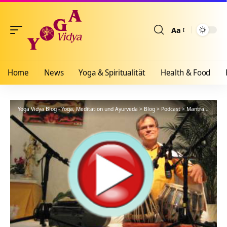
Aa
Größenänderun
Home
News
Yoga & Spiritualität
Health & Food
Yoga Vidya Blog - Yoga, Meditation und Ayurveda
>
Blog
>
Podcast
>
Mantra
>
Mantr