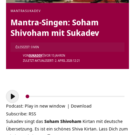
MANTRA
SUKADEV
Mantra-Singen: Soham
Shivoham mit Sukadev
LESEZEIT: 0 MIN
VON
SUKADEV
VOR 15 JAHREN
ZULETZT AKTUALISIERT: 2. APRIL 2026 12:21
Audio-
Player
Podcast:
Play in new window
|
Download
Subscribe:
RSS
Sukadev singt das
Soham Shivoham
Kirtan mit deutsche
Übersetzung. Es ist ein schönes Shiva Kirtan. Lass Dich zum