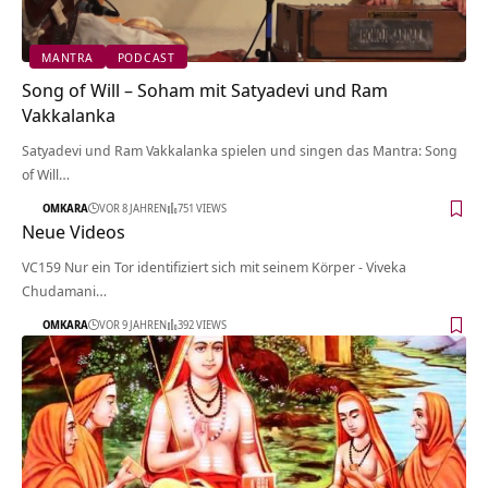
MANTRA
PODCAST
Song of Will – Soham mit Satyadevi und Ram
Vakkalanka
Satyadevi und Ram Vakkalanka spielen und singen das Mantra: Song
of Will…
OMKARA
VOR 8 JAHREN
751 VIEWS
Neue Videos
VC159 Nur ein Tor identifiziert sich mit seinem Körper - Viveka
Chudamani…
OMKARA
VOR 9 JAHREN
392 VIEWS