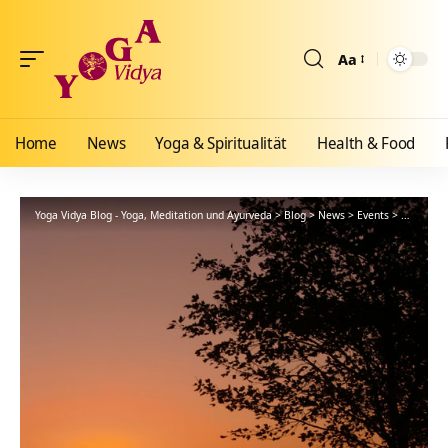
Aa
Größenänderun
Home
News
Yoga & Spiritualität
Health & Food
Yoga Vidya Blog - Yoga, Meditation und Ayurveda
>
Blog
>
News
>
Events
>
Reinkarn