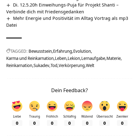
Di. 12.5.20h Einweihungs-Puja für Projekt Shanti –
Verbinde dich mit Friedensgedanken
Mehr Energie und Positivität im Alltag Vortrag als mp3
Datei
TAGGED:
Bewusstsein
Erfahrung
Evolution
Karma und Reinkarnation
Leben
Lekion
Lernaufgabe
Materie
Reinkarnation
Sukadev
Tod
Verkörperung
Welt
Dein Feedback?
Liebe
Traurig
Fröhlich
Schläfrig
Wütend
Überrascht
Zwinker
0
0
0
0
0
0
0