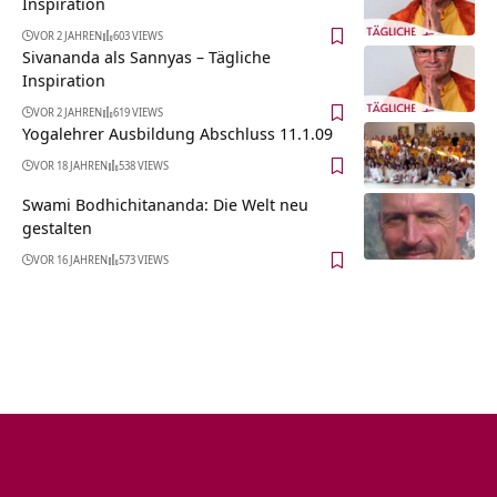
Inspiration
VOR 2 JAHREN
603 VIEWS
Sivananda als Sannyas – Tägliche
Inspiration
VOR 2 JAHREN
619 VIEWS
Yogalehrer Ausbildung Abschluss 11.1.09
VOR 18 JAHREN
538 VIEWS
Swami Bodhichitananda: Die Welt neu
gestalten
VOR 16 JAHREN
573 VIEWS