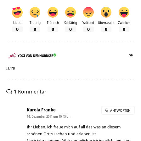
Liebe
Traurig
Fröhlich
Schläfrig
Wütend
Überrascht
Zwinker
0
0
0
0
0
0
0
YOGI VON DER NORDSEE
IT/PR
1 Kommentar
Karola Franke
ANTWORTEN
14. Dezember 2011 um 10:45 Uhr
Ihr Lieben, ich freue mich auf all das was an diesem
schönen Ort zu sehen und erleben ist.
Nach jahrelangem Rückzug möchte ich im nächsten Jahr