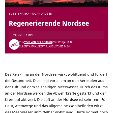
EVENTS
HATHA YOGA
NORDSEE
Regenerierende Nordsee
LESEZEIT: 1 MIN
VON
YOGI VON DER NORDSEE
VOR 10 JAHREN
ZULETZT AKTUALISIERT: 1. AUGUST 2025 14:04
Das Reizklima an der
Nordsee
wirkt wohltuend und fördert
die Gesundheit. Dies liegt vor allem an den Aerosolen aus
der Luft und dem salzhaltigen Meerwasser. Durch das Klima
an der Nordsee werden die Abwehrkräfte gestärkt und der
Kreislauf aktiviert. Die Luft an der Nordsee ist sehr rein. Für
Haut, Atemwege und das allgemeine Wohlbefinden wirkt
das Meerwasser unmittelbar wohltuend. Hinzu kommt noch