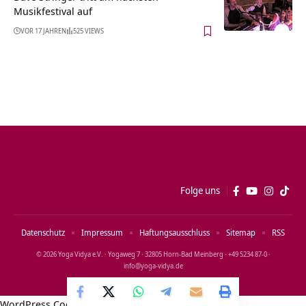
Musikfestival auf
VOR 17 JAHREN
525 VIEWS
Folge uns
Datenschutz
Impressum
Haftungsausschluss
Sitemap
RSS
© 2026 Yoga Vidya e.V. · Yogaweg 7 · 32805 Horn‑Bad Meinberg · +49 5234 87‑0 ·
info@yoga‑vidya.de
WordPress Cookie Notice by Real Cookie Banner