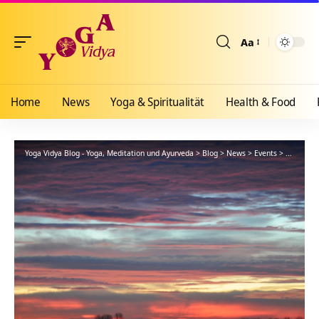
Aa
Größenänderun
Home
News
Yoga & Spiritualität
Health & Food
Yoga Vidya Blog - Yoga, Meditation und Ayurveda
>
Blog
>
News
>
Events
>
Regeneri