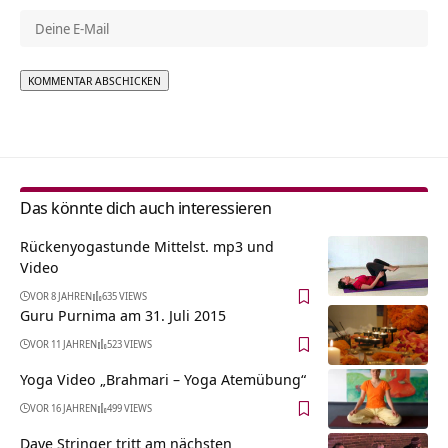
Alternative:
Das könnte dich auch interessieren
Rückenyogastunde Mittelst. mp3 und
Video
VOR 8 JAHREN
635 VIEWS
Guru Purnima am 31. Juli 2015
VOR 11 JAHREN
523 VIEWS
Yoga Video „Brahmari – Yoga Atemübung“
VOR 16 JAHREN
499 VIEWS
Dave Stringer tritt am nächsten