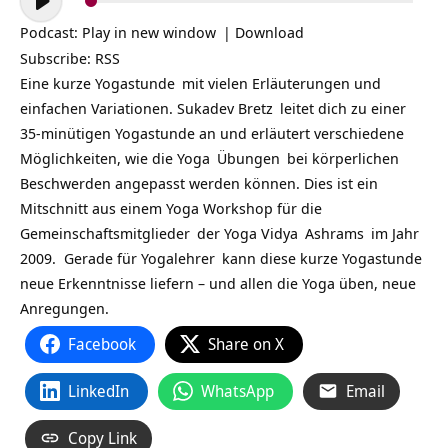
Player
Podcast:
Play in new window
|
Download
Subscribe:
RSS
Eine kurze
Yogastunde
mit vielen Erläuterungen und
einfachen Variationen.
Sukadev Bretz
leitet dich zu einer
35-minütigen Yogastunde an und erläutert verschiedene
Möglichkeiten, wie die
Yoga
Übungen
bei körperlichen
Beschwerden angepasst werden können. Dies ist ein
Mitschnitt aus einem Yoga Workshop für die
Gemeinschaftsmitglieder
der
Yoga Vidya
Ashrams
im Jahr
2009. Gerade für
Yogalehrer
kann diese kurze Yogastunde
neue Erkenntnisse liefern – und allen die Yoga üben, neue
Anregungen.
Facebook
Share on X
LinkedIn
WhatsApp
Email
Copy Link