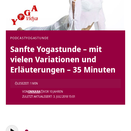
PODCAST
YOGASTUNDE
Sanfte Yogastunde – mit
vielen Variationen und
Erläuterungen – 35 Minuten
LESEZEIT: 1 MIN
VON
OMKARA
VOR 10 JAHREN
ZULETZT AKTUALISIERT: 3. JULI 2018 15:01
Audio-