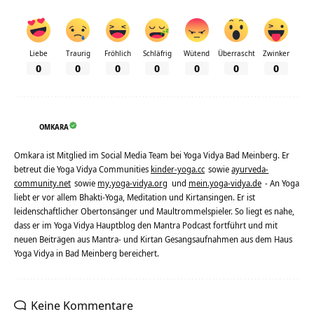
Liebe
Traurig
Fröhlich
Schläfrig
Wütend
Überrascht
Zwinker
0
0
0
0
0
0
0
OMKARA
Omkara ist Mitglied im Social Media Team bei Yoga Vidya Bad Meinberg. Er
betreut die Yoga Vidya Communities
kinder-yoga.cc
sowie
ayurveda-
community.net
sowie
my.yoga-vidya.org
und
mein.yoga-vidya.de
- An Yoga
liebt er vor allem Bhakti-Yoga, Meditation und Kirtansingen. Er ist
leidenschaftlicher Obertonsänger und Maultrommelspieler. So liegt es nahe,
dass er im Yoga Vidya Hauptblog den Mantra Podcast fortführt und mit
neuen Beiträgen aus Mantra- und Kirtan Gesangsaufnahmen aus dem Haus
Yoga Vidya in Bad Meinberg bereichert.
Keine Kommentare