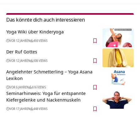
Das könnte dich auch interessieren
Yoga Wiki über Kinderyoga
VOR 12 JAHREN
493 VIEWS
Der Ruf Gottes
VOR 12 JAHREN
506 VIEWS
Angelehnter Schmetterling – Yoga Asana
Lexikon
VOR 6 JAHREN
616 VIEWS
Seminarhinweis: Yoga für entspannte
Kiefergelenke und Nackenmuskeln
VOR 17 JAHREN
448 VIEWS