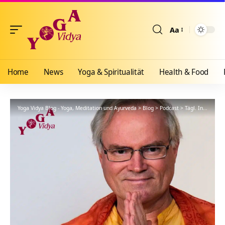
Aa
Größenänderun
Home
News
Yoga & Spiritualität
Health & Food
Yoga Vidya Blog - Yoga, Meditation und Ayurveda
>
Blog
>
Podcast
>
Tägl. Inspiration