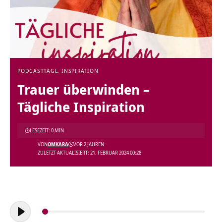
PODCAST
TÄGL. INSPIRATION
Trauer überwinden –
Tägliche Inspiration
LESEZEIT: 0 MIN
VON
OMKARA
VOR 2 JAHREN
ZULETZT AKTUALISIERT: 21. FEBRUAR 2024 00:28
Audio-
Player